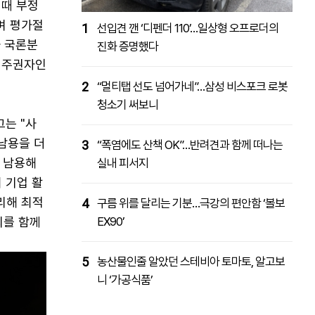
 때 부정
며 평가절
1
선입견 깬 ‘디펜더 110’…일상형 오프로더의
자 국론분
진화 증명했다
, 주권자인
2
“멀티탭 선도 넘어가네”…삼성 비스포크 로봇
청소기 써보니
그는 "사
남용을 더
3
“폭염에도 산책 OK”…반려견과 함께 떠나는
 남용해
실내 피서지
 기업 활
리해 최적
4
구름 위를 달리는 기분…극강의 편안함 ‘볼보
의를 함께
EX90’
5
농산물인줄 알았던 스테비아 토마토, 알고보
니 ‘가공식품’