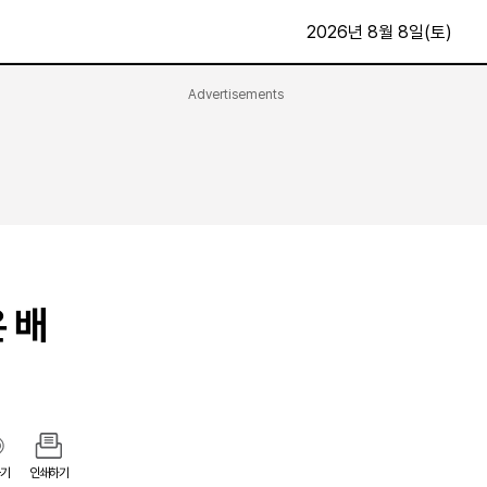
2026년 8월 8일(토)
Advertisements
문화·스포츠
최신
전체
방송
지면보기
가요
구독신청
영화
First Edition
문화
후원하기
 배
카
종교
제보24시
스포츠
알립니다
여행
기
인쇄하기