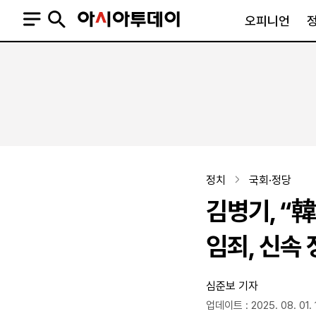
오피니언
오피니언
정치
사회
사설
정치일반
사회일반
칼럼·기고
청와대
사건·사고
기자의 눈
국회·정당
법원·검찰
피플
북한
교육·행정
정치
국회·정당
외교
노동·복지·환경
김병기, “
국방
보건·의학
정부
임죄, 신속 
심준보 기자
SNS
뉴스스탠드
네이버블로그
아투TV(유튜브)
페이스북
업데이트 : 2025. 08. 01. 