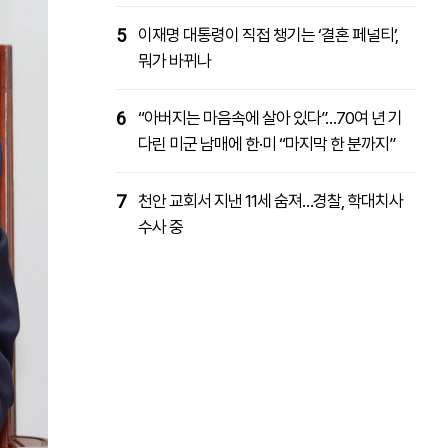
5
이재명 대통령이 직접 챙기는 ‘결혼 페널티’,
뭐가 바뀌나
6
“아버지는 마음속에 살아 있다”…70여 년 기
다린 미군 남매에 한·미 “마지막 한 분까지”
7
천안 교회서 지낸 11세 숨져…경찰, 학대치사
수사 중