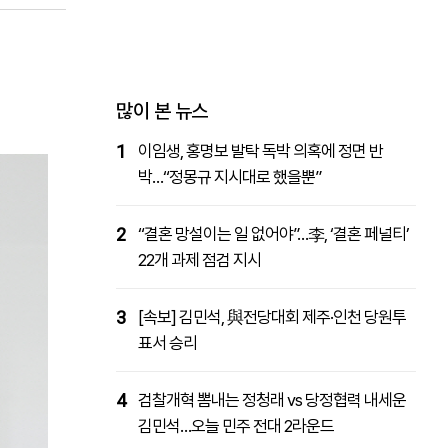
패밀리사이트
마켓파워
아투TV
대학동문골프최강전
많이 본 뉴스
1
이임생, 홍명보 발탁 독박 의혹에 정면 반
박…“정몽규 지시대로 했을뿐”
2
“결혼 망설이는 일 없어야”…李, ‘결혼 페널티’
22개 과제 점검 지시
3
[속보] 김민석, 與전당대회 제주·인천 당원투
표서 승리
4
검찰개혁 뽐내는 정청래 vs 당정협력 내세운
김민석…오늘 민주 전대 2라운드