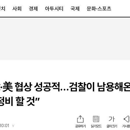
정치
사회
경제
아투시티
국제
문화·스포츠
경제
아투시티
국제
경제일반
종합
세계일반
정책
메트로
아시아·호주
금융·증권
경기·인천
북미
산업
세종·충청
중남미
IT·과학
영남
유럽
韓·美 협상 성공적…검찰이 남용해온
부동산
호남
중동·아프리
유통
강원
정비 할 것”
중기·벤처
제주
인스타그램
10:01
공유하기
읽기모드
글자크기
기사듣