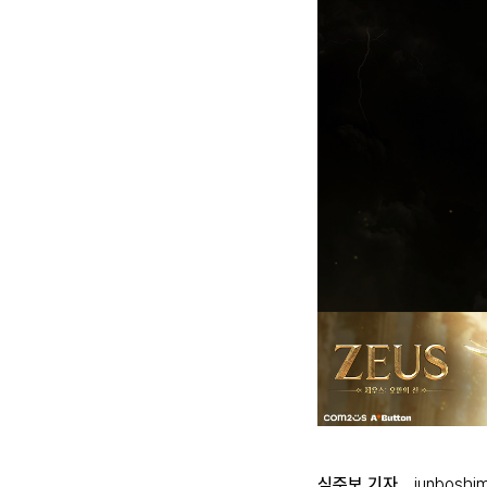
심준보 기자
junboshi