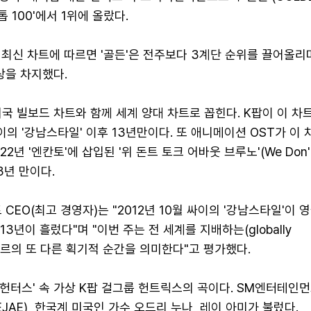
톱 100'에서 1위에 올랐다.
 최신 차트에 따르면 '골든'은 전주보다 3계단 순위를 끌어올리며
상을 차지했다.
국 빌보드 차트와 함께 세계 양대 차트로 꼽힌다. K팝이 이 차
싸이의 '강남스타일' 이후 13년만이다. 또 애니메이션 OST가 이
2년 '엔칸토'에 삽입된 '위 돈트 토크 어바웃 브루노'(We Don't
 3년 만이다.
 CEO(최고 경영자)는 "2012년 10월 싸이의 '강남스타일'이 
 13년이 흘렀다"며 "이번 주는 전 세계를 지배하는(globally
국 장르의 또 다른 획기적 순간을 의미한다"고 평가했다.
몬 헌터스' 속 가상 K팝 걸그룹 헌트릭스의 곡이다. SM엔터테인
JAE), 한국계 미국인 가수 오드리 누나, 레이 아미가 불렀다.