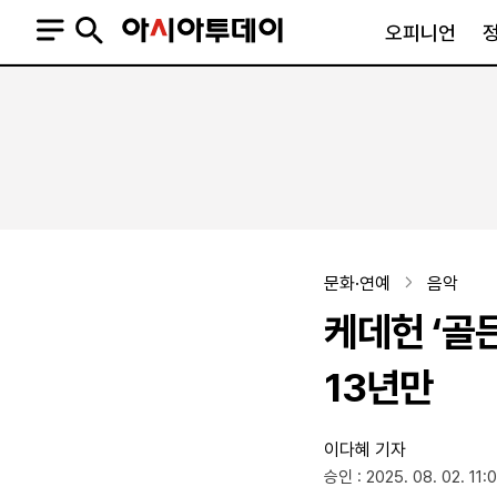
오피니언
오피니언
정치
사회
사설
정치일반
사회일반
칼럼·기고
청와대
사건·사고
기자의 눈
국회·정당
법원·검찰
피플
북한
교육·행정
문화·연예
음악
외교
노동·복지·환경
케데헌 ‘골든
국방
보건·의학
정부
13년만
이다혜 기자
SNS
승인 : 2025. 08. 02. 11:
뉴스스탠드
네이버블로그
아투TV(유튜브)
페이스북