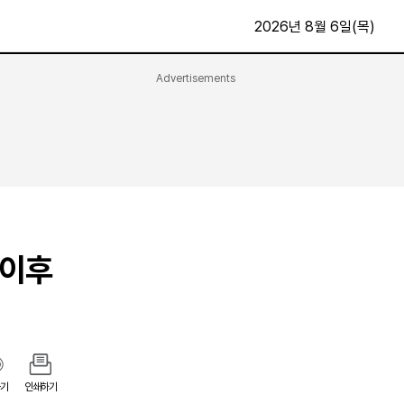
2026년 8월 6일(목)
Advertisements
문화·스포츠
최신
전체
방송
지면보기
가요
구독신청
영화
First Edition
문화
후원하기
 이후
카
종교
제보24시
스포츠
알립니다
여행
기
인쇄하기