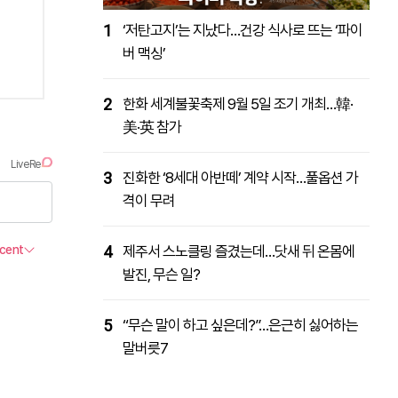
1
‘저탄고지’는 지났다…건강 식사로 뜨는 ‘파이
버 맥싱’
2
한화 세계불꽃축제 9월 5일 조기 개최…韓·
美·英 참가
3
진화한 ‘8세대 아반떼’ 계약 시작…풀옵션 가
격이 무려
4
제주서 스노클링 즐겼는데…닷새 뒤 온몸에
발진, 무슨 일?
5
“무슨 말이 하고 싶은데?”…은근히 싫어하는
말버릇7