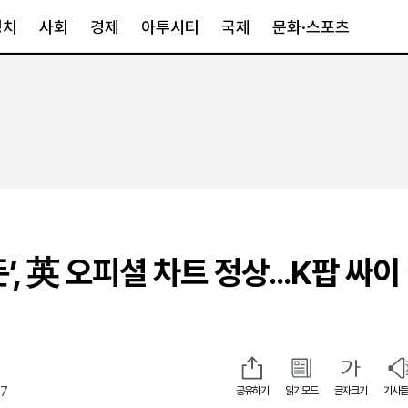
정치
사회
경제
아투시티
국제
문화·스포츠
경제
아투시티
국제
경제일반
종합
세계일반
정책
메트로
아시아·호주
금융·증권
경기·인천
북미
산업
세종·충청
중남미
IT·과학
영남
유럽
’, 英 오피셜 차트 정상...K팝 싸이
부동산
호남
중동·아프리
유통
강원
중기·벤처
제주
07
공유하기
읽기모드
글자크기
기사듣
인스타그램