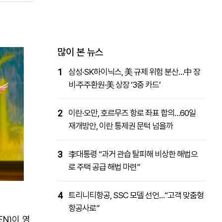
패밀리사이트
마켓파워
아투TV
대학동문골프최강전
많이 본 뉴스
1
삼성·SK하이닉스, 美 규제 위험 분산…中 장
비·주주환원·美 상장 ‘3중 카드’
2
이란·오만, 호르무즈 항로 좌표 합의…60일
재개방안, 이란 통제권 문턱 넘을까
3
李대통령 “과거 관습 탈피해 비상한 해법으
로 주택 공급 해법 마련”
4
트리니티항공, SSC 모델 선언…“고객 맞춤형
항공사로”
N)이 영