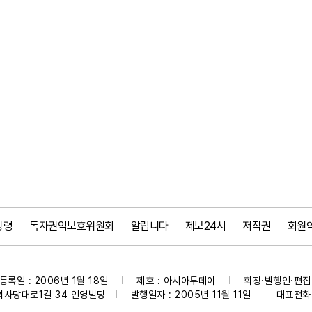
강령
독자권익보호위원회
알립니다
제보24시
저작권
회원
등록일 : 2006년 1월 18일
제호 : 아시아투데이
회장·발행인·편집인
|
|
의사당대로1길 34 인영빌딩
발행일자 : 2005년 11월 11일
대표전화 :
|
|