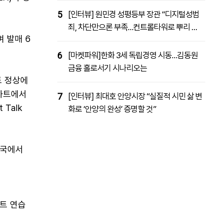
5
[인터뷰] 원민경 성평등부 장관 “디지털성범
죄, 차단만으론 부족…컨트롤타워로 뿌리 뽑
 발매 6
을 것”
6
[마켓파워]한화 3세 독립경영 시동…김동원
금융 홀로서기 시나리오는
트 정상에
 차트에서
7
[인터뷰] 최대호 안양시장 “실질적 시민 삶 변
 Talk
화로 ‘안양의 완성’ 증명할 것”
영국에서
먼트 연습