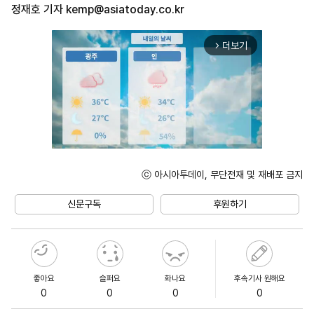
정재호 기자
kemp@asiatoday.co.kr
더보기
arrow_forward_ios
ⓒ 아시아투데이, 무단전재 및 재배포 금지
Unmute
신문구독
후원하기
좋아요
슬퍼요
화나요
후속기사 원해요
0
0
0
0