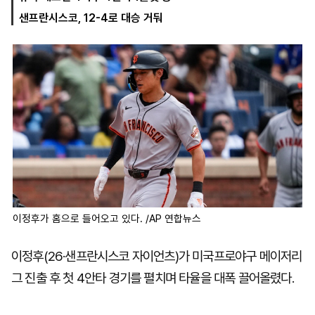
샌프란시스코, 12-4로 대승 거둬
마
운
대
켓
세
학
파
동
워
문
골
프
이정후가 홈으로 들어오고 있다. /AP 연합뉴스
이정후(26·샌프란시스코 자이언츠)가 미국프로야구 메이저리
그 진출 후 첫 4안타 경기를 펼치며 타율을 대폭 끌어올렸다.