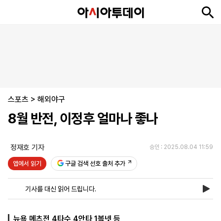
뉴
최
속
정
사
경
국
오
피
아
문
포
스
신
보
치
회
제
제
피
플
투
화
토
니
시
·
스포츠
언
티
스
>
해외야구
포
8월 반전, 이정후 얼마나 좋나
츠
정재호 기자
승인 : 2025.08.04 11:59
ENGLISH
中
Tiếng
文
Việt
앱에서 읽기
구글 검색 선호 출처 추가
기사를 대신 읽어 드립니다.
지
신
후
제
회
앱
면
문
원
보
사
설
보
구
하
24
소
치
뉴욕 메츠전 4타수 4안타 1볼넷 등
기
독
기
시
개