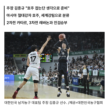
주장 김종규 "호주 잡는단 생각으로 준비"
아시아 절대강자 호주, 세계강팀으로 분류
마
운
대
켓
세
학
2차전 카타르, 3차전 레바논과 진검승부
파
동
워
문
골
프
대한민국 남자농구 대표팀 주장 김종규 선수. /제공=대한민국농구협회