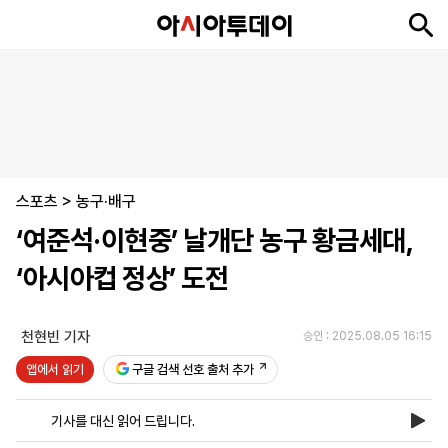
뉴
최
속
정
사
경
국
오
피
아
문
포
스
신
보
치
회
제
제
피
플
투
화
토
니
시
·
스포츠
언
티
스
>
농구·배구
포
‘여준석·이현중’ 날개단 농구 황금세대,
츠
‘아시아컵 정상’ 도전
ENGLISH
中
Tiếng
文
Việt
천현빈 기자
승인 : 2025.08.05 16:15
앱에서 읽기
구글 검색 선호 출처 추가
지
신
후
제
회
앱
면
문
원
보
사
설
기사를 대신 읽어 드립니다.
보
구
하
24
소
치
기
독
기
시
개