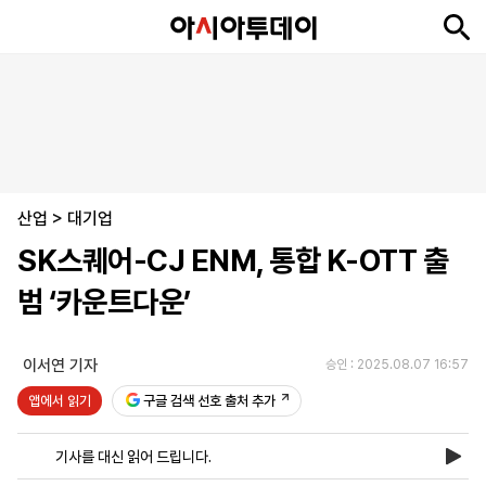
뉴
최
속
정
사
경
국
오
피
아
문
포
스
신
보
치
회
제
제
피
플
투
화
토
니
시
·
산업
언
티
스
>
대기업
포
SK스퀘어-CJ ENM, 통합 K-OTT 출
츠
범 ‘카운트다운’
ENGLISH
中
Tiếng
文
Việt
이서연 기자
승인 : 2025.08.07 16:57
앱에서 읽기
구글 검색 선호 출처 추가
지
신
후
제
회
앱
면
문
원
보
사
설
기사를 대신 읽어 드립니다.
보
구
하
24
소
치
기
독
기
시
개