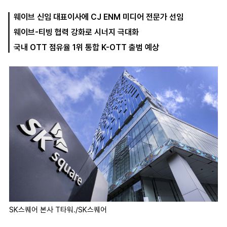
웨이브 신임 대표이사에 CJ ENM 미디어 전문가 선임
웨이브-티빙 협력 강화로 시너지 극대화
마
운
대
켓
세
학
국내 OTT 점유율 1위 통합 K-OTT 출범 예상
파
동
워
문
골
프
SK스퀘어 본사 T타워./SK스퀘어