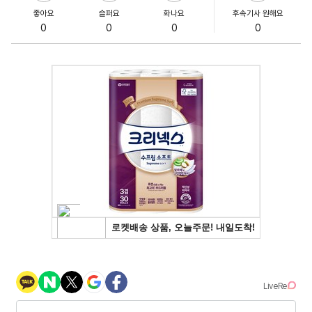
좋아요
슬퍼요
화나요
후속기사 원해요
0
0
0
0