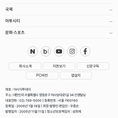
국제
아투시티
문화·스포츠
회사소개
지면보기
신문구독
PC버전
앱설치
제호 : 아시아투데이
주소 : 대한민국 서울특별시 영등포구 의사당대로1길 34 인영빌딩
대표전화 : 02) 769-5000 | 등록번호 : 서울 아00160
등록일 : 2006년 1월 18일 | 회장·발행인·편집인 : 우종순
발행일자 : 2005년 11월 11일 | 청소년보호책임자 : 성희제