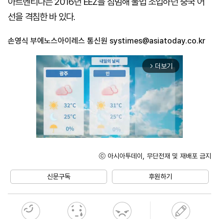
아르헨티나는 2016년 EEZ를 침범해 불법 조업하던 중국 어
선을 격침한 바 있다.
손영식 부에노스아이레스 통신원
systimes@asiatoday.co.kr
더보기
arrow_forward_ios
ⓒ 아시아투데이, 무단전재 및 재배포 금지
Unmute
신문구독
후원하기