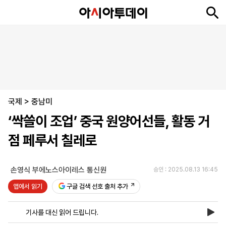
뉴
최
속
정
사
경
국
오
피
아
문
포
스
신
보
치
회
제
제
피
플
투
화
토
니
시
·
국제
언
티
스
>
중남미
포
‘싹쓸이 조업’ 중국 원양어선들, 활동 거
츠
점 페루서 칠레로
ENGLISH
中
Tiếng
文
Việt
손영식 부에노스아이레스 통신원
승인 : 2025.08.13 16:45
앱에서 읽기
구글 검색 선호 출처 추가
지
신
후
제
회
앱
면
문
원
보
사
설
기사를 대신 읽어 드립니다.
보
구
하
24
소
치
기
독
기
시
개