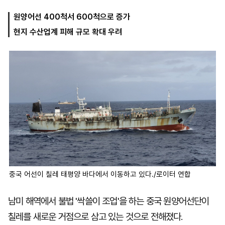
원양어선 400척서 600척으로 증가
현지 수산업계 피해 규모 확대 우려
마
운
대
켓
세
학
파
동
워
문
골
프
중국 어선이 칠레 태평양 바다에서 이동하고 있다./로이터 연합
남미 해역에서 불법 '싹쓸이 조업'을 하는 중국 원양어선단이
칠레를 새로운 거점으로 삼고 있는 것으로 전해졌다.