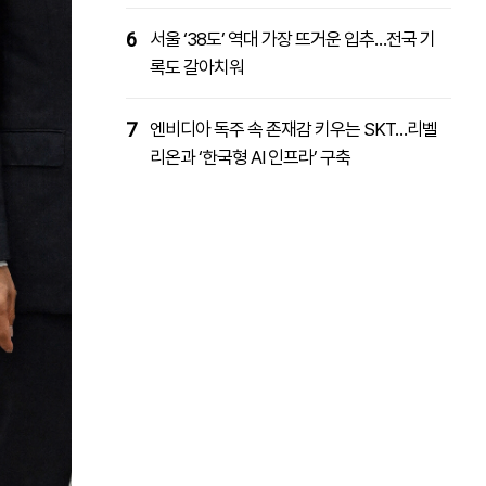
6
서울 ‘38도’ 역대 가장 뜨거운 입추…전국 기
록도 갈아치워
7
엔비디아 독주 속 존재감 키우는 SKT…리벨
리온과 ‘한국형 AI 인프라’ 구축