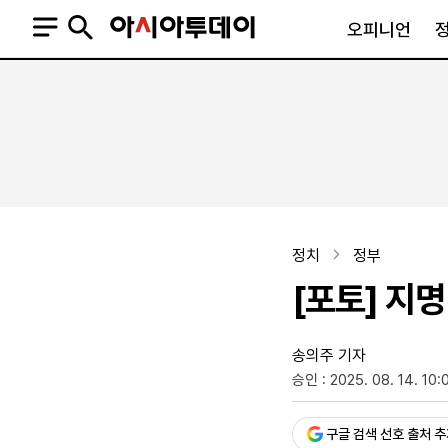
오피니언
오피니언
정치
사회
사설
정치일반
사회일반
칼럼·기고
청와대
사건·사고
기자의 눈
국회·정당
법원·검찰
피플
북한
교육·행정
정치
정부
외교
노동·복지·환경
[포토] 지
국방
보건·의학
정부
송의주 기자
승인 : 2025. 08. 14. 10:
SNS
뉴스스탠드
네이버블로그
아투TV(유튜브)
페이스북
구글 검색 선호 출처 