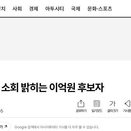
정치
사회
경제
아투시티
국제
문화·스포츠
경제
아투시티
국제
경제일반
종합
세계일반
정책
메트로
아시아·호주
금융·증권
경기·인천
북미
산업
세종·충청
중남미
IT·과학
영남
유럽
명 소회 밝히는 이억원 후보자
부동산
호남
중동·아프리
유통
강원
중기·벤처
제주
05
공유하기
읽기모드
글자크기
기사듣
인스타그램
추가
Google 검색에서 아시아투데이 기사를 더 자주 볼 수 있습니다.