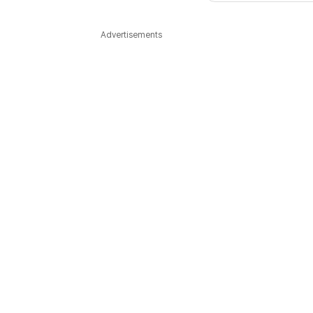
다국어뉴스
ENGLISH
Tiếng Việt
中文
Advertisements