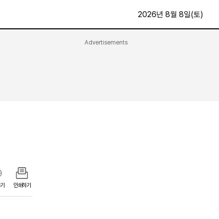
2026년 8월 8일(토)
Advertisements
문화·스포츠
최신
전체
방송
지면보기
가요
구독신청
영화
First Edition
문화
후원하기
카
종교
제보24시
스포츠
알립니다
여행
기
인쇄하기