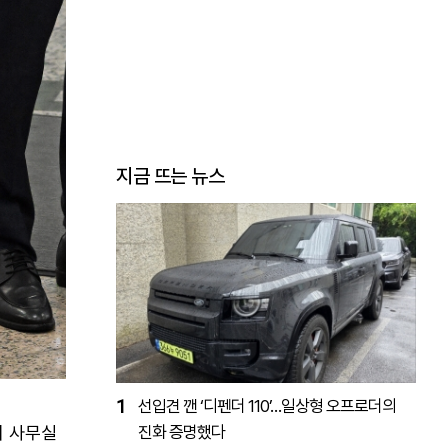
지금 뜨는 뉴스
1
선입견 깬 ‘디펜더 110’…일상형 오프로더의
비 사무실
진화 증명했다