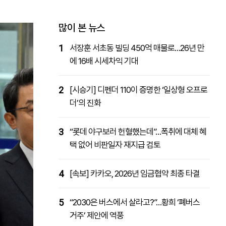
패밀리사이트
마켓파워
아투TV
대학동문골프최강전
많이 본 뉴스
1
서장훈 서초동 빌딩 450억 매물로…26년 만
에 16배 시세차익 기대
2
[시승기] 디펜더 110이 증명한 ‘일상형 오프로
더’의 진화
3
“롯데 야구보러 헌혈했는데”…폭취에 대체 혜
택 없어 비판일자 재지급 검토
4
[속보] 카카오, 2026년 임금협약 최종 타결
5
“2030은 버스에서 살라고?”…황희 ‘폐버스
거주’ 제안에 역풍