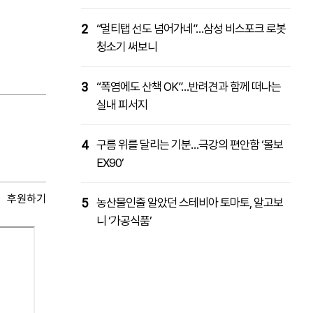
2
“멀티탭 선도 넘어가네”…삼성 비스포크 로봇
청소기 써보니
3
“폭염에도 산책 OK”…반려견과 함께 떠나는
실내 피서지
4
구름 위를 달리는 기분…극강의 편안함 ‘볼보
EX90’
후원하기
5
농산물인줄 알았던 스테비아 토마토, 알고보
니 ‘가공식품’