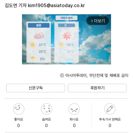
김도연 기자
kim1905@asiatoday.co.kr
더보기
arrow_forward_ios
ⓒ 아시아투데이, 무단전재 및 재배포 금지
Unmute
신문구독
후원하기
좋아요
슬퍼요
화나요
후속기사 원해요
0
0
0
0