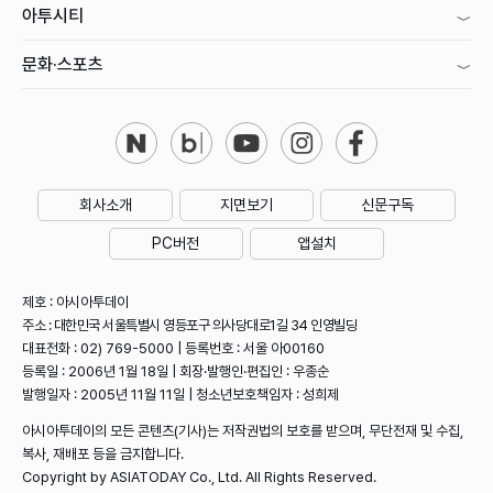
아투시티
문화·스포츠
회사소개
지면보기
신문구독
PC버전
앱설치
제호 : 아시아투데이
주소 : 대한민국 서울특별시 영등포구 의사당대로1길 34 인영빌딩
대표전화 : 02) 769-5000 | 등록번호 : 서울 아00160
등록일 : 2006년 1월 18일 | 회장·발행인·편집인 : 우종순
발행일자 : 2005년 11월 11일 | 청소년보호책임자 : 성희제
아시아투데이의 모든 콘텐츠(기사)는 저작권법의 보호를 받으며, 무단전재 및 수집,
복사, 재배포 등을 금지합니다.
Copyright by ASIATODAY Co., Ltd. All Rights Reserved.