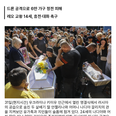
드론 공격으로 6만 가구 정전 피해
레오 교황 14세, 휴전·대화 촉구
마
운
대
켓
세
학
파
동
워
문
골
프
31일(현지시간) 우크라이나 키이우 인근에서 열린 영결식에서 러시아
의 공습으로 숨진 두 살배기 딸 안젤리나와 어머니 나디야 갈리치의 관
을 지켜보던 유가족과 지인들이 슬픔에 잠겨 있다. 24세의 나디야와 어