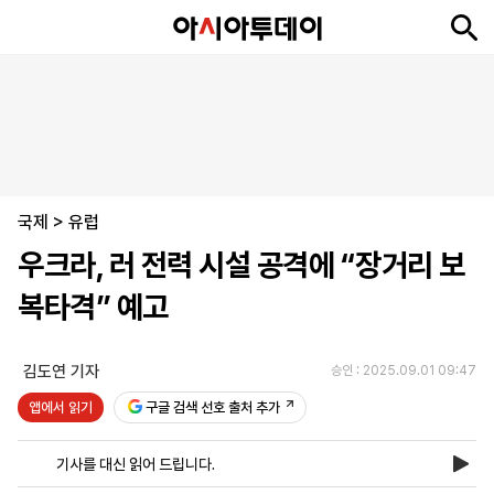
뉴
최
속
정
사
경
국
오
피
아
문
포
스
신
보
치
회
제
제
피
플
투
화
토
니
시
·
국제
언
티
스
>
유럽
포
우크라, 러 전력 시설 공격에 “장거리 보
츠
복타격” 예고
ENGLISH
中
Tiếng
文
Việt
김도연 기자
승인 : 2025.09.01 09:47
앱에서 읽기
구글 검색 선호 출처 추가
지
신
후
제
회
앱
면
문
원
보
사
설
기사를 대신 읽어 드립니다.
보
구
하
24
소
치
기
독
기
시
개