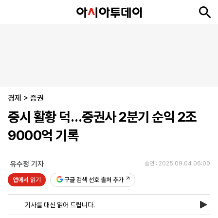
뉴
최
속
정
사
경
국
오
피
아
문
포
스
신
보
치
회
제
제
피
플
투
화
토
니
시
·
경제
언
티
스
>
증권
포
증시 활황 덕…증권사 2분기 순익 2조
츠
9000억 기록
ENGLISH
中
Tiếng
文
Việt
유수정 기자
승인 : 2025.09.04 06:00
앱에서 읽기
구글 검색 선호 출처 추가
지
신
후
제
회
앱
면
문
원
보
사
설
기사를 대신 읽어 드립니다.
보
구
하
24
소
치
기
독
기
시
개