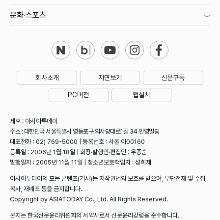
문화·스포츠
회사소개
지면보기
신문구독
PC버전
앱설치
제호 : 아시아투데이
주소 : 대한민국 서울특별시 영등포구 의사당대로1길 34 인영빌딩
대표전화 : 02) 769-5000 | 등록번호 : 서울 아00160
등록일 : 2006년 1월 18일 | 회장·발행인·편집인 : 우종순
발행일자 : 2005년 11월 11일 | 청소년보호책임자 : 성희제
아시아투데이의 모든 콘텐츠(기사)는 저작권법의 보호를 받으며, 무단전재 및 수집,
복사, 재배포 등을 금지합니다.
Copyright by ASIATODAY Co., Ltd. All Rights Reserved.
본지는 한국신문윤리위원회의 서약사로서 신문윤리강령을 준수합니다.