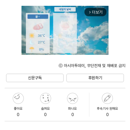
더보기
arrow_forward_ios
ⓒ 아시아투데이, 무단전재 및 재배포 금지
Mute
신문구독
후원하기
좋아요
슬퍼요
화나요
후속기사 원해요
0
0
0
0