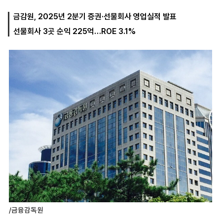
금감원, 2025년 2분기 증권·선물회사 영업실적 발표
선물회사 3곳 순익 225억…ROE 3.1%
마
운
대
켓
세
학
파
동
워
문
골
프
/금융감독원