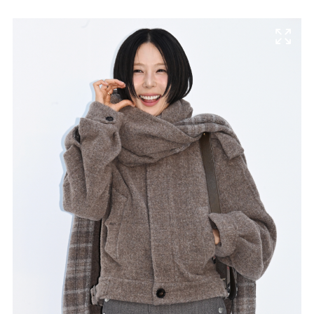
마
운
대
켓
세
학
파
동
워
문
골
프