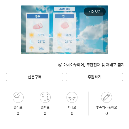
더보기
arrow_forward_ios
ⓒ 아시아투데이, 무단전재 및 재배포 금지
Unmute
신문구독
후원하기
좋아요
슬퍼요
화나요
후속기사 원해요
0
0
0
0