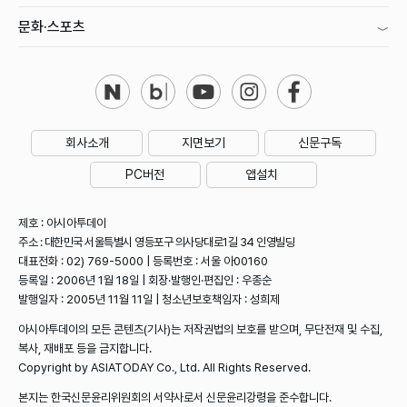
문화·스포츠
회사소개
지면보기
신문구독
PC버전
앱설치
제호 : 아시아투데이
주소 : 대한민국 서울특별시 영등포구 의사당대로1길 34 인영빌딩
대표전화 : 02) 769-5000 | 등록번호 : 서울 아00160
등록일 : 2006년 1월 18일 | 회장·발행인·편집인 : 우종순
발행일자 : 2005년 11월 11일 | 청소년보호책임자 : 성희제
아시아투데이의 모든 콘텐츠(기사)는 저작권법의 보호를 받으며, 무단전재 및 수집,
복사, 재배포 등을 금지합니다.
Copyright by ASIATODAY Co., Ltd. All Rights Reserved.
본지는 한국신문윤리위원회의 서약사로서 신문윤리강령을 준수합니다.