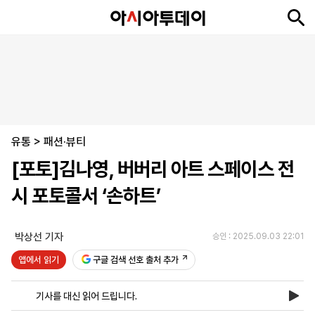
뉴
최
속
정
사
경
국
오
피
아
문
포
스
신
보
치
회
제
제
피
플
투
화
토
니
시
·
유통
언
티
스
>
패션·뷰티
포
[포토]김나영, 버버리 아트 스페이스 전
츠
시 포토콜서 ‘손하트’
ENGLISH
中
Tiếng
文
Việt
박상선 기자
승인 : 2025.09.03 22:01
앱에서 읽기
구글 검색 선호 출처 추가
지
신
후
제
회
앱
면
문
원
보
사
설
기사를 대신 읽어 드립니다.
보
구
하
24
소
치
기
독
기
시
개