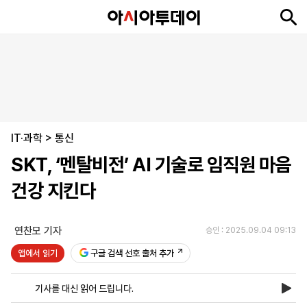
뉴
최
속
정
사
경
국
오
피
아
문
포
스
신
보
치
회
제
제
피
플
투
화
토
니
시
·
IT·과학
언
티
스
>
통신
포
SKT, ‘멘탈비전’ AI 기술로 임직원 마음
츠
건강 지킨다
ENGLISH
中
Tiếng
文
Việt
연찬모 기자
승인 : 2025.09.04 09:13
앱에서 읽기
구글 검색 선호 출처 추가
지
신
후
제
회
앱
면
문
원
보
사
설
기사를 대신 읽어 드립니다.
보
구
하
24
소
치
기
독
기
시
개