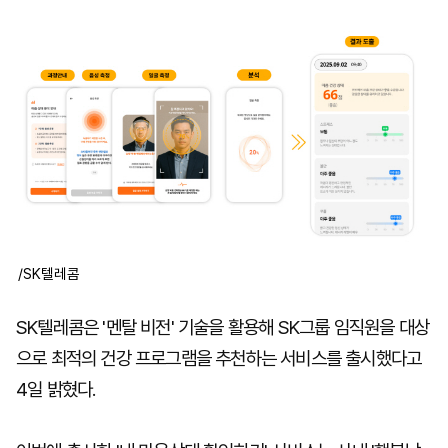
마
운
대
켓
세
학
파
동
워
문
골
프
/SK텔레콤
SK텔레콤은 '멘탈 비전' 기술을 활용해 SK그룹 임직원을 대상
으로 최적의 건강 프로그램을 추천하는 서비스를 출시했다고
4일 밝혔다.