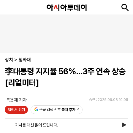
뉴
최
속
정
사
경
국
오
피
아
문
포
스
신
보
치
회
제
제
피
플
투
화
토
니
시
·
정치
언
티
스
>
청와대
포
李대통령 지지율 56%...3주 연속 상승
츠
[리얼미터]
ENGLISH
中
Tiếng
文
Việt
목용재 기자
승인 : 2025.09.08 10:05
앱에서 읽기
구글 검색 선호 출처 추가
지
신
후
제
회
앱
면
문
원
보
사
설
기사를 대신 읽어 드립니다.
보
구
하
24
소
치
기
독
기
시
개