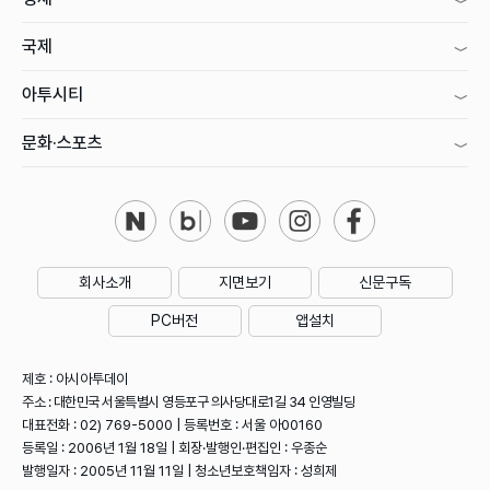
국제
아투시티
문화·스포츠
회사소개
지면보기
신문구독
PC버전
앱설치
제호 : 아시아투데이
주소 : 대한민국 서울특별시 영등포구 의사당대로1길 34 인영빌딩
대표전화 : 02) 769-5000 | 등록번호 : 서울 아00160
등록일 : 2006년 1월 18일 | 회장·발행인·편집인 : 우종순
발행일자 : 2005년 11월 11일 | 청소년보호책임자 : 성희제