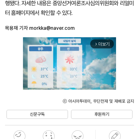
행됐다. 자세한 내용은 중앙선거여론조사심의위원회와 리얼미
터 홈페이지에서 확인할 수 있다.
목용재 기자
morkka@naver.com
더보기
arrow_forward_ios
ⓒ 아시아투데이, 무단전재 및 재배포 금지
Mute
신문구독
후원하기