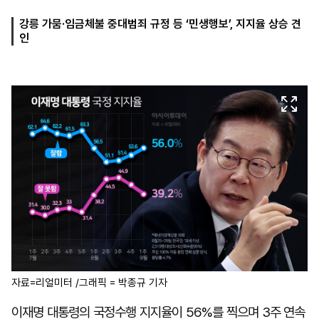
강릉 가뭄·임금체불 중대범죄 규정 등 ‘민생행보’, 지지율 상승 견
인
마
운
대
켓
세
학
파
동
워
문
골
프
자료=리얼미터 /그래픽 = 박종규 기자
이재명 대통령의 국정수행 지지율이 56%를 찍으며 3주 연속