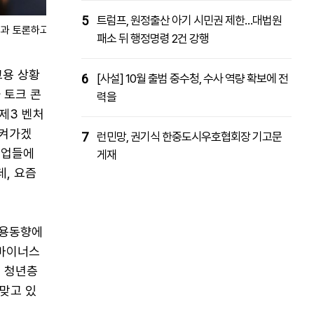
5
트럼프, 원정출산 아기 시민권 제한…대법원
과 토론하고 있
패소 뒤 행정명령 2건 강행
고용 상황
6
[사설] 10월 출범 중수청, 수사 역량 확보에 전
 토크 콘
력을
'제3 벤처
지켜가겠
7
런민망, 권기식 한중도시우호협회장 기고문
기업들에
게재
, 요즘
고용동향에
 마이너스
면 청년층
맞고 있