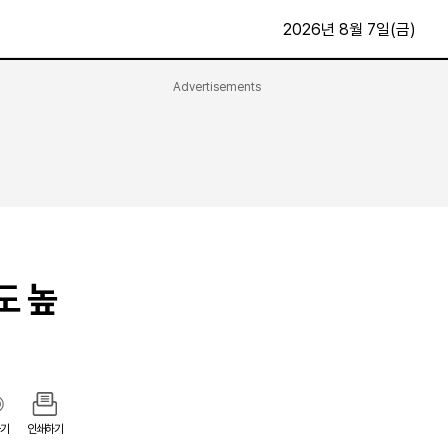
2026년 8월 7일(금)
Advertisements
문화·스포츠
최신
전체
방송
지면보기
가요
구독신청
영화
First Edition
문화
후원하기
도 높
카
종교
제보24시
스포츠
알립니다
여행
기
인쇄하기