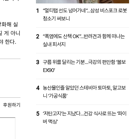
1
“멀티탭 선도 넘어가네”…삼성 비스포크 로봇
청소기 써보니
강화해 실
길 게 아니
2
“폭염에도 산책 OK”…반려견과 함께 떠나는
 한다.
실내 피서지
3
구름 위를 달리는 기분…극강의 편안함 ‘볼보
EX90’
4
농산물인줄 알았던 스테비아 토마토, 알고보
니 ‘가공식품’
후원하기
5
‘저탄고지’는 지났다…건강 식사로 뜨는 ‘파이
버 맥싱’