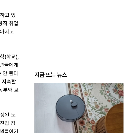
 하고 있
용직 취업
짧아지고
(학교),
청년들에게
 안 된다.
지금 뜨는 뉴스
 지속할
동부와 교
확정된 노
진입 장
정책들이기