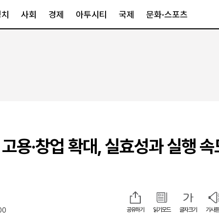
정치
사회
경제
아투시티
국제
문화·스포츠
경제
아투시티
국제
경제일반
종합
세계일반
정책
메트로
아시아·호주
금융·증권
경기·인천
북미
산업
세종·충청
중남미
IT·과학
영남
유럽
 고용·창업 확대, 실효성과 실행 속
부동산
호남
중동·아프리
유통
강원
중기·벤처
제주
00
공유하기
읽기모드
글자크기
기사듣
인스타그램