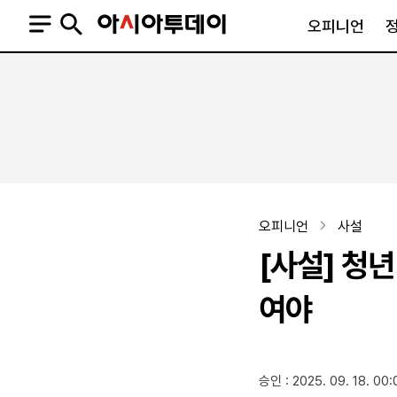
오피니언
오피니언
정치
사회
사설
정치일반
사회일반
칼럼·기고
청와대
사건·사고
기자의 눈
국회·정당
법원·검찰
피플
북한
교육·행정
오피니언
사설
외교
노동·복지·환경
[사설] 청년
국방
보건·의학
정부
여야
SNS
승인 : 2025. 09. 18. 00:
뉴스스탠드
네이버블로그
아투TV(유튜브)
페이스북