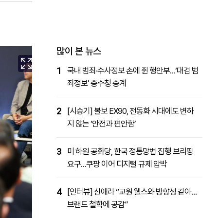
패밀리사이트
마켓파워
아투TV
대학동문골프최강전
많이 본 뉴스
1
국내 범죄·수사정보 손에 쥔 행안부…‘대검 범
죄정보’ 중수청 승계
2
[시승기] 볼보 EX90, 전동화 시대에도 변하
지 않는 ‘안전과 편안함’
3
미 하원 공화당, 한국 정통망법 집행 브리핑
요구…쿠팡 이어 디지털 규제 압박
4
[인터뷰] 신애라 “교원 웰스와 방향성 같아…
브랜드 철학에 공감”