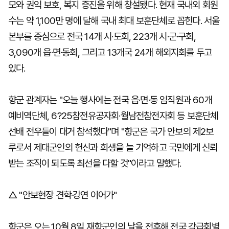
모와 권익 보호, 복지 증진을 위해 창설됐다. 현재 국내외 회원
수는 약 1,100만 명에 달해 국내 최대 보훈단체로 꼽힌다. 서울
본부를 중심으로 전국 14개 시·도회, 223개 시·군·구회,
3,090개 읍·면·동회, 그리고 13개국 24개 해외지회를 두고
있다.
향군 관계자는 "오늘 행사에는 전국 읍·면·동 임직원과 60개
예비역단체, 6?25참전유공자회·월남전참전자회 등 보훈단체
선배 전우들이 대거 참석했다"며 "향군은 국가 안보의 제2보
루로서 제대군인의 헌신과 희생을 늘 기억하고 국민에게 신뢰
받는 조직이 되도록 최선을 다할 것"이라고 말했다.
△ "안보현장 견학·강연 이어가"
향군은 오는 10월 8일 재향군인의 날을 전후해 전국 각급회별