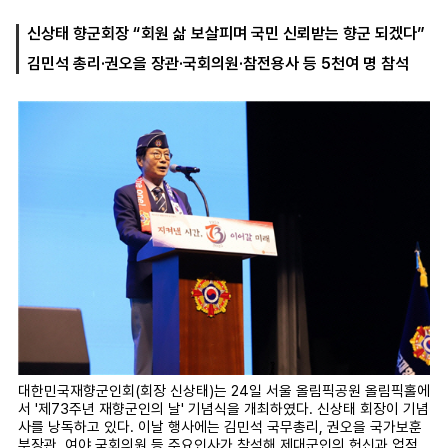
신상태 향군회장 “회원 삶 보살피며 국민 신뢰받는 향군 되겠다”
김민석 총리·권오을 장관·국회의원·참전용사 등 5천여 명 참석
마
운
대
켓
세
학
파
동
워
문
골
프
대한민국재향군인회(회장 신상태)는 24일 서울 올림픽공원 올림픽홀에
서 '제73주년 재향군인의 날' 기념식을 개최하였다. 신상태 회장이 기념
사를 낭독하고 있다. 이날 행사에는 김민석 국무총리, 권오을 국가보훈
부장관, 여야 국회의원 등 주요인사가 참석해 제대군인의 헌신과 업적