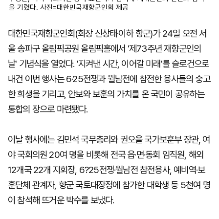
을 기렸다. 사진=대한민국재향군인회 제공
대한민국재향군인회(회장 신상태·이하 향군)가 24일 오전 서
울 송파구 올림픽공원 올림픽홀에서 '제73주년 재향군인의
날' 기념식을 열었다. '지켜낸 시간, 이어갈 미래'를 슬로건으로
내건 이번 행사는 6·25전쟁과 월남전에 참전한 용사들의 숭고
한 희생을 기리고, 안보와 보훈의 가치를 온 국민이 공유하는
통합의 장으로 마련됐다.
이날 행사에는 김민석 국무총리와 권오을 국가보훈부 장관, 여
야 국회의원 20여 명을 비롯해 전국 읍·면·동회 임직원, 해외
12개국 22개 지회장, 6?25전쟁·월남전 참전용사, 예비역·보
훈단체 관계자, 향군 국토대장정에 참가한 대학생 등 5천여 명
이 참석해 뜨거운 박수를 보냈다.