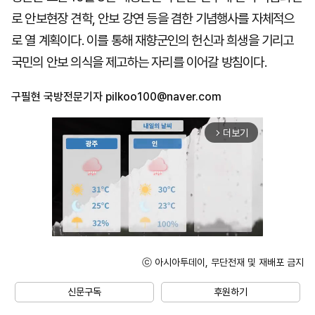
로 안보현장 견학, 안보 강연 등을 겸한 기념행사를 자체적으
로 열 계획이다. 이를 통해 재향군인의 헌신과 희생을 기리고
국민의 안보 의식을 제고하는 자리를 이어갈 방침이다.
구필현 국방전문기자
pilkoo100@naver.com
더보기
arrow_forward_ios
ⓒ 아시아투데이, 무단전재 및 재배포 금지
Unmute
신문구독
후원하기