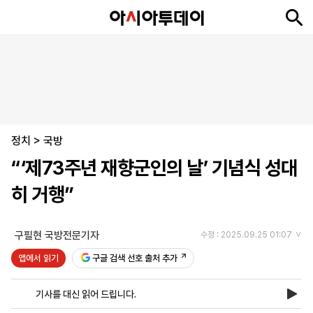
뉴
최
속
정
사
경
국
오
피
아
문
포
스
신
보
치
회
제
제
피
플
투
화
토
니
시
·
정치
언
티
스
>
국방
포
“‘제73주년 재향군인의 날’ 기념식 성대
츠
히 거행”
ENGLISH
中
Tiếng
文
Việt
구필현 국방전문기자
수정 : 2025.09.25 01:07
앱에서 읽기
구글 검색 선호 출처 추가
지
신
후
제
회
앱
면
문
원
보
사
설
기사를 대신 읽어 드립니다.
보
구
하
24
소
치
기
독
기
시
개