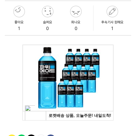
좋아요
슬퍼요
화나요
후속기사 원해요
1
0
0
1