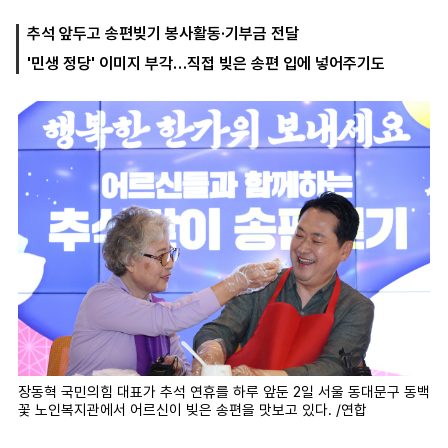
추석 앞두고 송편빚기 봉사활동·기부금 전달
'민생 정당' 이미지 부각…직접 빚은 송편 입에 넣어주기도
마
운
대
켓
세
학
파
동
워
문
골
프
장동혁 국민의힘 대표가 추석 연휴를 하루 앞둔 2일 서울 동대문구 동백
꽃 노인복지관에서 어르신이 빚은 송편을 맛보고 있다. /연합