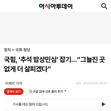
뉴
최
속
정
사
경
국
오
피
아
문
포
스
신
보
치
회
제
제
피
플
투
화
토
니
시
·
정치
언
티
스
>
국회·정당
포
국힘, ‘추석 밥상민심’ 잡기…“그늘진 곳
츠
없게 더 살피겠다”
ENGLISH
中
Tiếng
文
Việt
이체리 기자
승인 : 2025.10.02 10:42
앱에서 읽기
구글 검색 선호 출처 추가
지
신
후
제
회
앱
면
문
원
보
사
설
기사를 대신 읽어 드립니다.
보
구
하
24
소
치
기
독
기
시
개