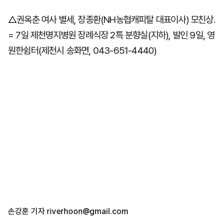
△권옥춘 여사 별세, 장종환(NH농협캐피탈 대표이사) 모친상.
= 7일 제천명지병원 장례식장 2특 분향실(지하), 발인 9일, 영
마
운
대
켓
세
학
원한쉼터(제천시 송화면, 043-651-4440)
파
동
워
문
골
프
손강훈 기자
riverhoon@gmail.com