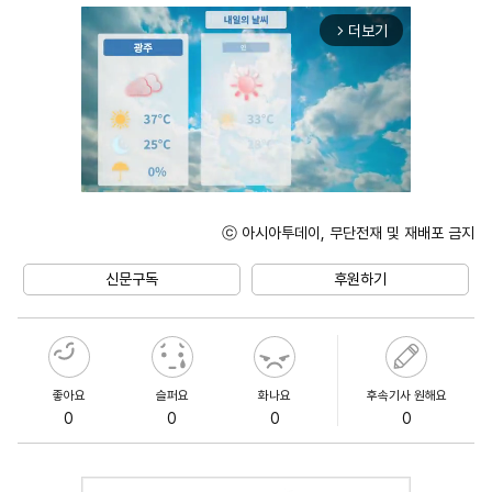
더보기
arrow_forward_ios
ⓒ 아시아투데이, 무단전재 및 재배포 금지
Unmute
신문구독
후원하기
좋아요
슬퍼요
화나요
후속기사 원해요
0
0
0
0