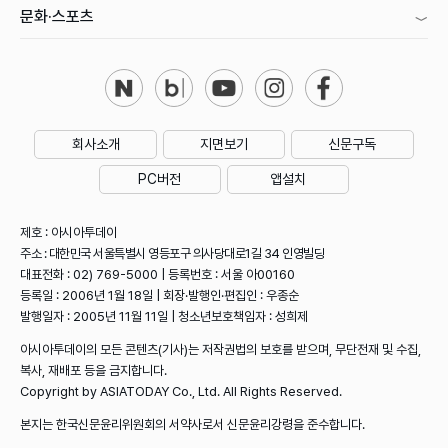
문화·스포츠
회사소개
지면보기
신문구독
PC버전
앱설치
제호 : 아시아투데이
주소 : 대한민국 서울특별시 영등포구 의사당대로1길 34 인영빌딩
대표전화 : 02) 769-5000 | 등록번호 : 서울 아00160
등록일 : 2006년 1월 18일 | 회장·발행인·편집인 : 우종순
발행일자 : 2005년 11월 11일 | 청소년보호책임자 : 성희제
아시아투데이의 모든 콘텐츠(기사)는 저작권법의 보호를 받으며, 무단전재 및 수집,
복사, 재배포 등을 금지합니다.
Copyright by ASIATODAY Co., Ltd. All Rights Reserved.
본지는 한국신문윤리위원회의 서약사로서 신문윤리강령을 준수합니다.