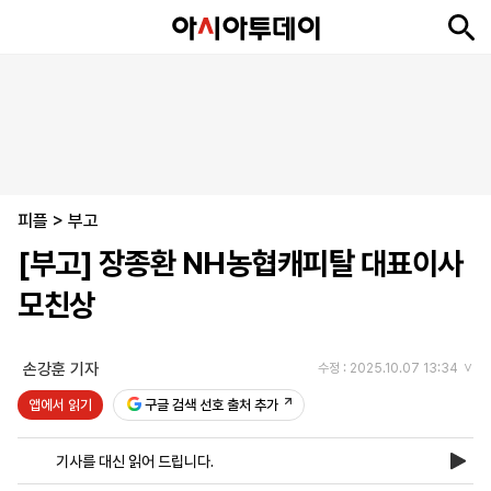
뉴
최
속
정
사
경
국
오
피
아
문
포
스
신
보
치
회
제
제
피
플
투
화
토
니
시
·
피플
언
티
스
>
부고
포
[부고] 장종환 NH농협캐피탈 대표이사
츠
모친상
ENGLISH
中
Tiếng
文
Việt
손강훈 기자
수정 : 2025.10.07 13:34
앱에서 읽기
구글 검색 선호 출처 추가
지
신
후
제
회
앱
면
문
원
보
사
설
기사를 대신 읽어 드립니다.
보
구
하
24
소
치
기
독
기
시
개