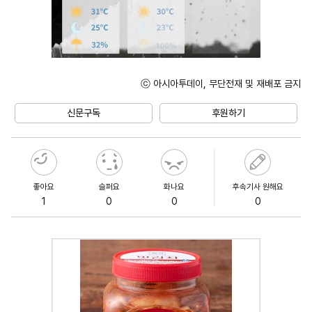
ⓒ 아시아투데이, 무단전재 및 재배포 금지
Unmute
신문구독
후원하기
좋아요
슬퍼요
화나요
후속기사 원해요
1
0
0
0