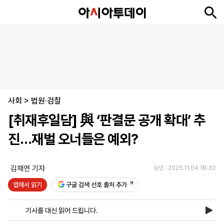
뉴
최
속
정
사
경
국
오
피
아
문
포
스
신
보
치
회
제
제
피
플
투
화
토
니
시
·
사회
언
티
스
>
법원·검찰
포
[취재후일담] 與 ‘판결문 공개 확대’ 추
츠
진…재벌 오너들은 예외?
ENGLISH
中
Tiếng
文
Việt
김채연 기자
승인 : 2025.11.04 18:30
앱에서 읽기
구글 검색 선호 출처 추가
지
신
후
제
회
앱
면
문
원
보
사
설
기사를 대신 읽어 드립니다.
보
구
하
24
소
치
기
독
기
시
개