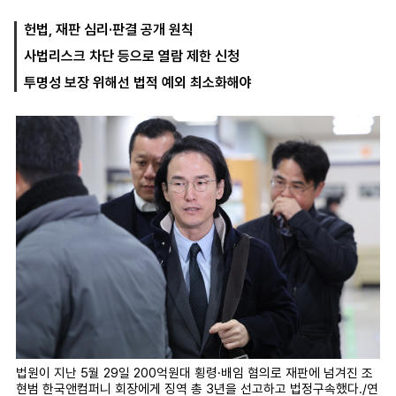
헌법, 재판 심리·판결 공개 원칙
사법리스크 차단 등으로 열람 제한 신청
마
운
대
켓
세
학
투명성 보장 위해선 법적 예외 최소화해야
파
동
워
문
골
프
법원이 지난 5월 29일 200억원대 횡령·배임 혐의로 재판에 넘겨진 조
현범 한국앤컴퍼니 회장에게 징역 총 3년을 선고하고 법정구속했다./연