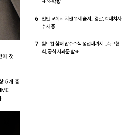
표 ‘초박빙’
6
천안 교회서 지낸 11세 숨져…경찰, 학대치사
수사 중
7
월드컵 참패·압수수색·성접대까지…축구협
회, 공식 사과문 발표
만에 첫
상 5개 층
IME
.