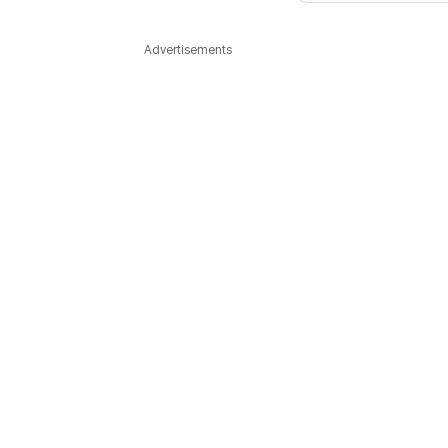
다국어뉴스
ENGLISH
Tiếng Việt
中文
Advertisements