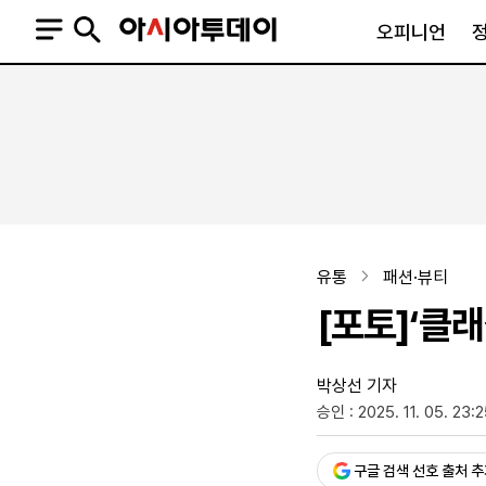
오피니언
오피니언
정치
사회
사설
정치일반
사회일반
칼럼·기고
청와대
사건·사고
기자의 눈
국회·정당
법원·검찰
피플
북한
교육·행정
유통
패션·뷰티
외교
노동·복지·환경
[포토]‘클래
국방
보건·의학
정부
박상선 기자
승인 : 2025. 11. 05. 23:
SNS
뉴스스탠드
네이버블로그
아투TV(유튜브)
페이스북
구글 검색 선호 출처 