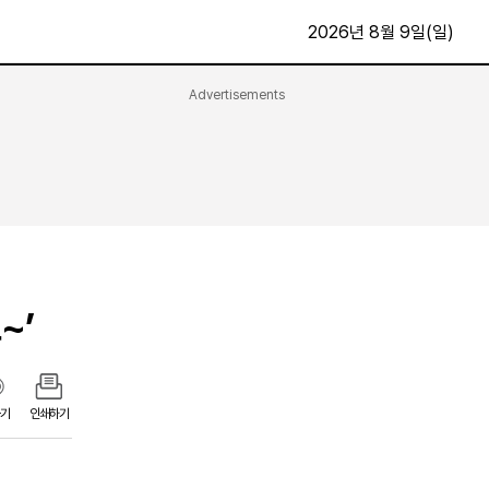
2026년 8월 9일(일)
Advertisements
문화·스포츠
최신
전체
방송
지면보기
가요
구독신청
영화
First Edition
문화
후원하기
~’
카
종교
제보24시
스포츠
알립니다
여행
기
인쇄하기