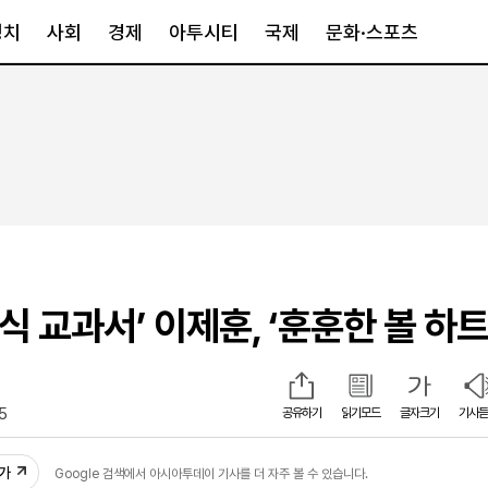
정치
사회
경제
아투시티
국제
문화·스포츠
경제
아투시티
국제
경제일반
종합
세계일반
정책
메트로
아시아·호주
금융·증권
경기·인천
북미
산업
세종·충청
중남미
IT·과학
영남
유럽
식 교과서’ 이제훈, ‘훈훈한 볼 하트
부동산
호남
중동·아프리
유통
강원
중기·벤처
제주
25
공유하기
읽기모드
글자크기
기사듣
인스타그램
추가
Google 검색에서 아시아투데이 기사를 더 자주 볼 수 있습니다.