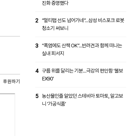
진화 증명했다
2
“멀티탭 선도 넘어가네”…삼성 비스포크 로봇
청소기 써보니
3
“폭염에도 산책 OK”…반려견과 함께 떠나는
실내 피서지
4
구름 위를 달리는 기분…극강의 편안함 ‘볼보
EX90’
후원하기
5
농산물인줄 알았던 스테비아 토마토, 알고보
니 ‘가공식품’