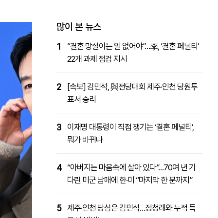
패밀리사이트
마켓파워
아투TV
대학동문골프최강전
많이 본 뉴스
1
“결혼 망설이는 일 없어야”…李, ‘결혼 페널티’
22개 과제 점검 지시
2
[속보] 김민석, 與전당대회 제주·인천 당원투
표서 승리
3
이재명 대통령이 직접 챙기는 ‘결혼 페널티’,
뭐가 바뀌나
4
“아버지는 마음속에 살아 있다”…70여 년 기
다린 미군 남매에 한·미 “마지막 한 분까지”
5
제주·인천 당심은 김민석…정청래와 누적 득