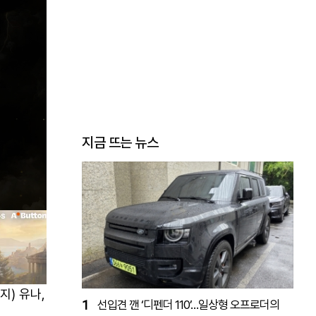
지금 뜨는 뉴스
지) 유나,
1
선입견 깬 ‘디펜더 110’…일상형 오프로더의