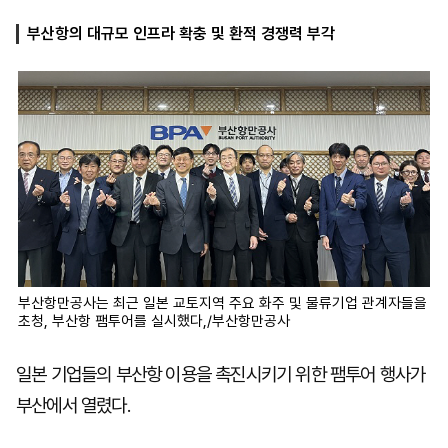
부산항의 대규모 인프라 확충 및 환적 경쟁력 부각
마
운
대
켓
세
학
파
동
워
문
골
프
부산항만공사는 최근 일본 교토지역 주요 화주 및 물류기업 관계자들을
초청, 부산항 팸투어를 실시했다,/부산항만공사
일본 기업들의 부산항 이용을 촉진시키기 위한 팸투어 행사가
부산에서 열렸다.