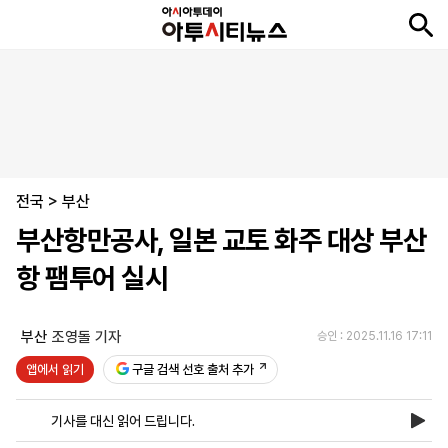
뉴
최
속
정
사
경
국
오
피
아
문
포
스
신
보
치
회
제
제
피
플
투
화
토
니
시
·
전국
언
티
스
>
부산
포
부산항만공사, 일본 교토 화주 대상 부산
츠
항 팸투어 실시
ENGLISH
中
Tiếng
文
Việt
부산
조영돌 기자
승인 : 2025.11.16 17:11
앱에서 읽기
구글 검색 선호 출처 추가
지
신
후
제
회
앱
면
문
원
보
사
설
기사를 대신 읽어 드립니다.
보
구
하
24
소
치
기
독
기
시
개