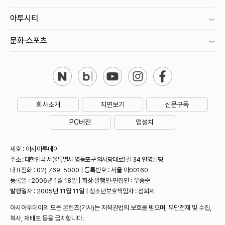
아투시티
문화·스포츠
회사소개
지면보기
신문구독
PC버전
앱설치
제호 : 아시아투데이
주소 : 대한민국 서울특별시 영등포구 의사당대로1길 34 인영빌딩
대표전화 : 02) 769-5000 | 등록번호 : 서울 아00160
등록일 : 2006년 1월 18일 | 회장·발행인·편집인 : 우종순
발행일자 : 2005년 11월 11일 | 청소년보호책임자 : 성희제
아시아투데이의 모든 콘텐츠(기사)는 저작권법의 보호를 받으며, 무단전재 및 수집,
복사, 재배포 등을 금지합니다.