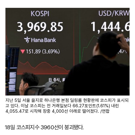
마
운
대
켓
세
학
파
동
워
문
골
프
지난 5일 서울 을지로 하나은행 본점 딜링룸 현황판에 코스피가 표시되
고 있다. 이날 코스피는 전 거래일보다 66.27포인트(1.61%) 내린
4,055.47로 시작해 장중 4,000선 아래로 떨어졌다. /연합
18일 코스피지수 3960선이 붕괴됐다.