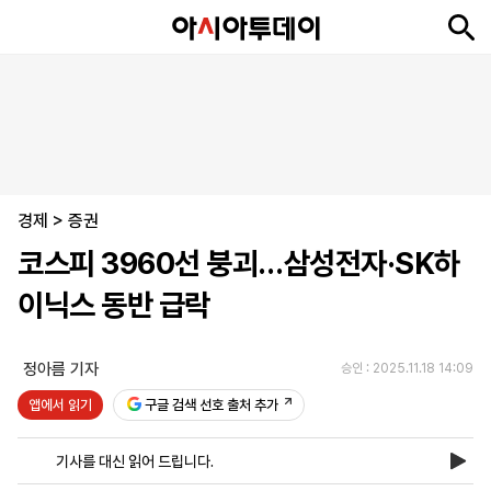
뉴
최
속
정
사
경
국
오
피
아
문
포
스
신
보
치
회
제
제
피
플
투
화
토
니
시
·
경제
언
티
스
>
증권
포
코스피 3960선 붕괴…삼성전자·SK하
츠
이닉스 동반 급락
ENGLISH
中
Tiếng
文
Việt
정아름 기자
승인 : 2025.11.18 14:09
앱에서 읽기
구글 검색 선호 출처 추가
지
신
후
제
회
앱
면
문
원
보
사
설
기사를 대신 읽어 드립니다.
보
구
하
24
소
치
기
독
기
시
개