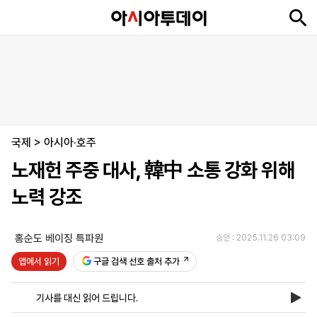
뉴
최
속
정
사
경
국
오
피
아
문
포
스
신
보
치
회
제
제
피
플
투
화
토
니
시
·
국제
언
티
스
>
아시아·호주
포
노재헌 주중 대사, 韓中 소통 강화 위해
츠
노력 강조
ENGLISH
中
Tiếng
文
Việt
홍순도 베이징 특파원
승인 : 2025.11.26 03:09
앱에서 읽기
구글 검색 선호 출처 추가
지
신
후
제
회
앱
면
문
원
보
사
설
기사를 대신 읽어 드립니다.
보
구
하
24
소
치
기
독
기
시
개