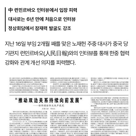
中 런민르바오 인터뷰에서 입장 피력
대사로는 6년 만에 처음으로 인터뷰
마
운
대
켓
세
학
정상회담에서 잠재력 발굴도 강조
파
동
워
문
골
지난 16일 부임 2개월 째를 맞은 노재헌 주중 대사가 중국 당
프
기관지 런민르바오(人民日報)와의 인터뷰를 통해 한중 협력
강화와 관계 개선 의지를 피력했다.