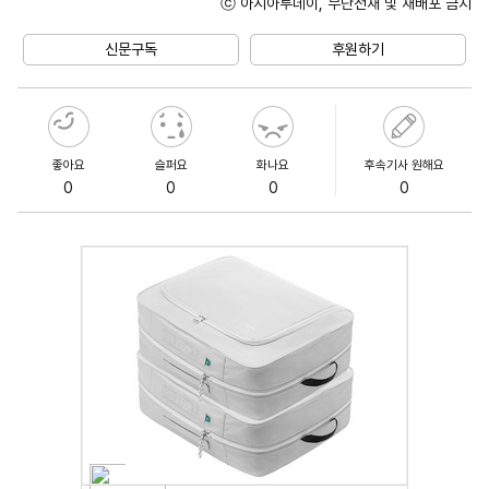
ⓒ 아시아투데이, 무단전재 및 재배포 금지
Unmute
신문구독
후원하기
좋아요
슬퍼요
화나요
후속기사 원해요
0
0
0
0