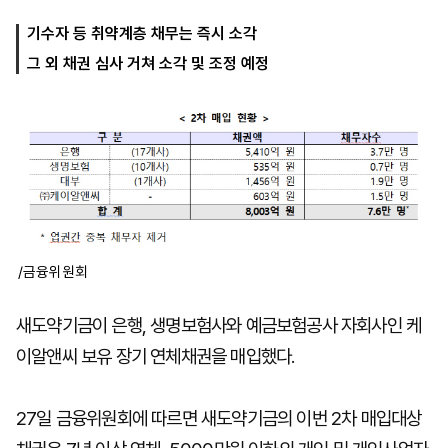
기수자 등 취약계층 채무는 즉시 소각
그 외 채권 심사 거쳐 소각 및 조정 예정
마
운
대
켓
세
학
파
동
워
문
골
프
/금융위원회
새도약기금이 은행, 생명보험사와 예금보험공사 자회사인 케
이알앤씨 보유 장기 연체채권을 매입했다.
27일 금융위원회에 따르면 새도약기금의 이번 2차 매입대상