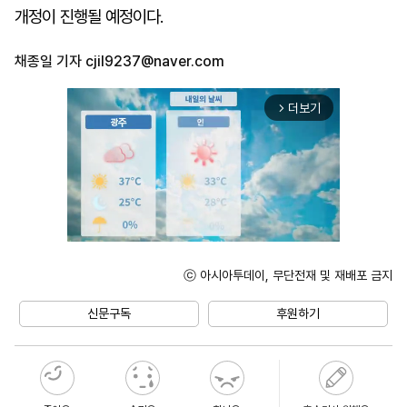
개정이 진행될 예정이다.
채종일 기자
cjil9237@naver.com
더보기
arrow_forward_ios
ⓒ 아시아투데이, 무단전재 및 재배포 금지
Unmute
신문구독
후원하기