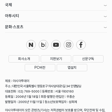
국제
아투시티
문화·스포츠
회사소개
지면보기
신문구독
PC버전
앱설치
제호 : 아시아투데이
주소 : 대한민국 서울특별시 영등포구 의사당대로1길 34 인영빌딩
대표전화 : 02) 769-5000 | 등록번호 : 서울 아00160
등록일 : 2006년 1월 18일 | 회장·발행인·편집인 : 우종순
발행일자 : 2005년 11월 11일 | 청소년보호책임자 : 성희제
아시아투데이의 모든 콘텐츠(기사)는 저작권법의 보호를 받으며, 무단전재 및 수집,