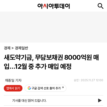
뉴
최
속
정
사
경
국
오
피
아
문
포
스
신
보
치
회
제
제
피
플
투
화
토
니
시
·
경제
언
티
스
>
경제일반
포
새도약기금, 무담보채권 8000억원 매
츠
입…12월 중 추가 매입 예정
ENGLISH
中
Tiếng
文
Việt
채종일 기자
승인 : 2025.11.27 12:00
앱에서 읽기
구글 검색 선호 출처 추가
지
신
후
제
회
앱
면
문
원
보
사
설
기사를 대신 읽어 드립니다.
보
구
하
24
소
치
기
독
기
시
개