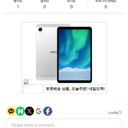
좋아요
슬퍼요
화나요
후속기사 원해요
1
0
0
0