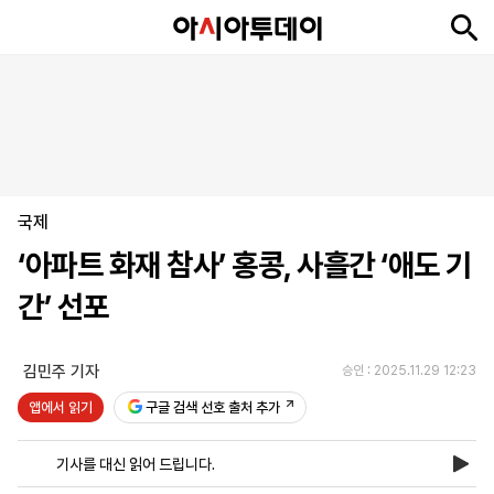
뉴
최
속
정
사
경
국
오
피
아
문
포
스
신
보
치
회
제
제
피
플
투
화
토
니
시
·
국제
언
티
스
포
‘아파트 화재 참사’ 홍콩, 사흘간 ‘애도 기
츠
간’ 선포
ENGLISH
中
Tiếng
文
Việt
김민주 기자
승인 : 2025.11.29 12:23
앱에서 읽기
구글 검색 선호 출처 추가
지
신
후
제
회
앱
면
문
원
보
사
설
기사를 대신 읽어 드립니다.
보
구
하
24
소
치
기
독
기
시
개