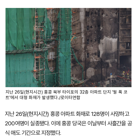
마
운
대
켓
세
학
파
동
워
문
골
프
지난 26일(현지시간) 홍콩 북부 타이포의 32층 아파트 단지 '웡 푹 코
트'에서 대형 화재가 발생했다./로이터연합
지난 26일(현지시간) 홍콩 아파트 화재로 128명이 사망하고
200여명이 실종됐다. 이에 홍콩 당국은 이날부터 사흘간을 공
식 애도 기간으로 지정했다.