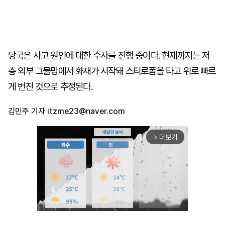
당국은 사고 원인에 대한 수사를 진행 중이다. 현재까지는 저
층 외부 그물망에서 화재가 시작돼 스티로폼을 타고 위로 빠르
게 번진 것으로 추정된다.
김민주 기자
itzme23@naver.com
더보기
arrow_forward_ios