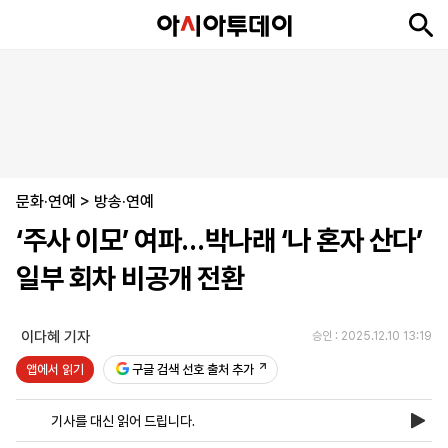
뉴
최
속
정
사
경
국
오
피
아
문
포
스
신
보
치
회
제
제
피
플
투
화
토
니
시
·
문화·연예
언
티
스
>
방송·연예
포
‘주사 이모’ 여파…박나래 ‘나 혼자 산다’
츠
일부 회차 비공개 전환
ENGLISH
中
Tiếng
文
Việt
이다혜 기자
승인 : 2025.12.10 13:19
앱에서 읽기
구글 검색 선호 출처 추가
지
신
후
제
회
앱
면
문
원
보
사
설
기사를 대신 읽어 드립니다.
보
구
하
24
소
치
기
독
기
시
개