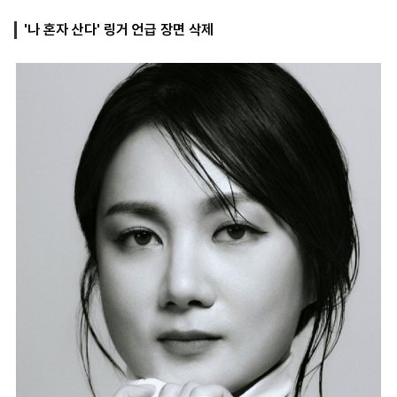
'나 혼자 산다' 링거 언급 장면 삭제
마
운
대
켓
세
학
파
동
워
문
골
프