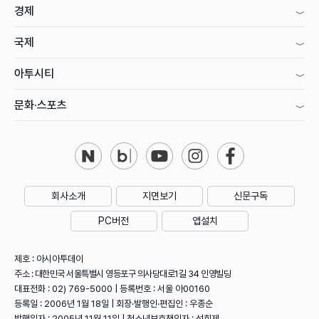
경제
국제
아투시티
문화·스포츠
회사소개
지면보기
신문구독
PC버전
앱설치
제호 : 아시아투데이
주소 : 대한민국 서울특별시 영등포구 의사당대로1길 34 인영빌딩
대표전화 : 02) 769-5000 | 등록번호 : 서울 아00160
등록일 : 2006년 1월 18일 | 회장·발행인·편집인 : 우종순
발행일자 : 2005년 11월 11일 | 청소년보호책임자 : 성희제