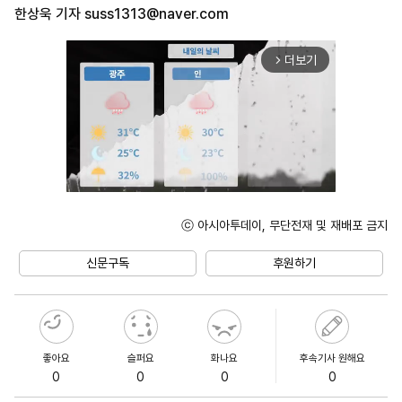
한상욱 기자
suss1313@naver.com
더보기
arrow_forward_ios
ⓒ 아시아투데이, 무단전재 및 재배포 금지
Unmute
신문구독
후원하기
좋아요
슬퍼요
화나요
후속기사 원해요
0
0
0
0