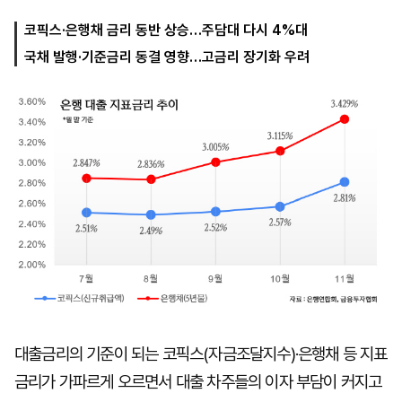
코픽스·은행채 금리 동반 상승…주담대 다시 4%대
국채 발행·기준금리 동결 영향…고금리 장기화 우려
마
운
대
켓
세
학
파
동
워
문
골
프
대출금리의 기준이 되는 코픽스(자금조달지수)·은행채 등 지표
금리가 가파르게 오르면서 대출 차주들의 이자 부담이 커지고