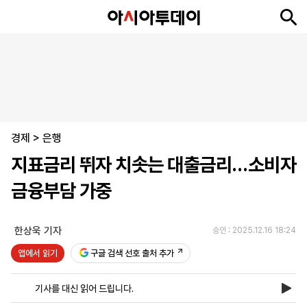
뉴
최
속
정
사
경
국
오
피
아
문
포
스
신
보
치
회
제
제
피
플
투
화
토
니
시
·
경제
언
티
스
>
은행
포
지표금리 뛰자 치솟는 대출금리…소비자
츠
금융부담 가중
ENGLISH
中
Tiếng
文
Việt
한상욱 기자
승인 : 2025.12.16 18:24
앱에서 읽기
구글 검색 선호 출처 추가
지
신
후
제
회
앱
면
문
원
보
사
설
기사를 대신 읽어 드립니다.
보
구
하
24
소
치
기
독
기
시
개