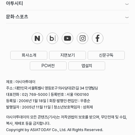
아투시티
문화·스포츠
회사소개
지면보기
신문구독
PC버전
앱설치
제호 : 아시아투데이
주소 : 대한민국 서울특별시 영등포구 의사당대로1길 34 인영빌딩
대표전화 : 02) 769-5000 | 등록번호 : 서울 아00160
등록일 : 2006년 1월 18일 | 회장·발행인·편집인 : 우종순
발행일자 : 2005년 11월 11일 | 청소년보호책임자 : 성희제
아시아투데이의 모든 콘텐츠(기사)는 저작권법의 보호를 받으며, 무단전재 및 수집,
복사, 재배포 등을 금지합니다.
Copyright by ASIATODAY Co., Ltd. All Rights Reserved.