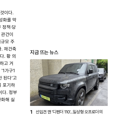
것이다.
성화를 막
 정책·당
 관건이
대규모 주
. 재건축
지금 뜨는 뉴스
. 황 의
화하고 거
'1가구1
 된다'고
를 포기하
이다. 정부
완화해 실
1
선입견 깬 ‘디펜더 110’…일상형 오프로더의