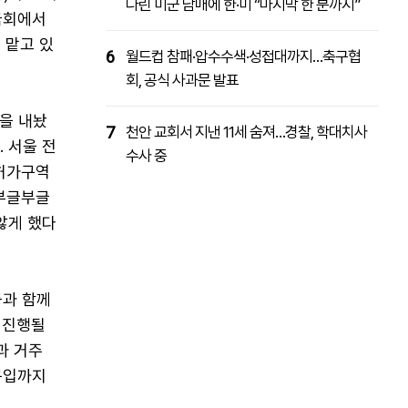
다린 미군 남매에 한·미 “마지막 한 분까지”
국회에서
 맡고 있
6
월드컵 참패·압수수색·성접대까지…축구협
회, 공식 사과문 발표
책을 내놨
7
천안 교회서 지낸 11세 숨져…경찰, 학대치사
 서울 전
수사 중
래허가구역
 부글부글
않게 했다
등과 함께
 진행될
과 거주
구입까지