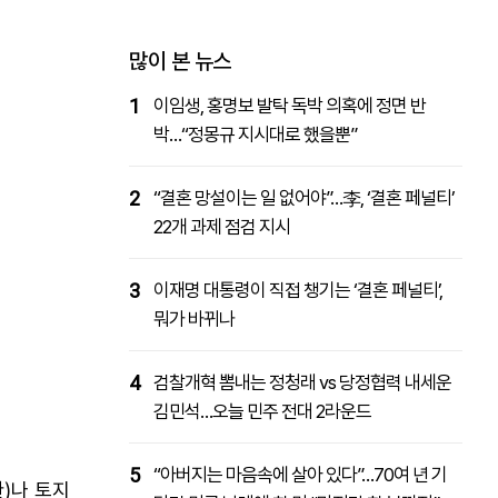
패밀리사이트
마켓파워
아투TV
대학동문골프최강전
많이 본 뉴스
1
이임생, 홍명보 발탁 독박 의혹에 정면 반
박…“정몽규 지시대로 했을뿐”
2
“결혼 망설이는 일 없어야”…李, ‘결혼 페널티’
22개 과제 점검 지시
3
이재명 대통령이 직접 챙기는 ‘결혼 페널티’,
뭐가 바뀌나
4
검찰개혁 뽐내는 정청래 vs 당정협력 내세운
김민석…오늘 민주 전대 2라운드
5
“아버지는 마음속에 살아 있다”…70여 년 기
)나 토지