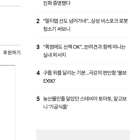
진화 증명했다
2
“멀티탭 선도 넘어가네”…삼성 비스포크 로봇
청소기 써보니
3
“폭염에도 산책 OK”…반려견과 함께 떠나는
후원하기
실내 피서지
4
구름 위를 달리는 기분…극강의 편안함 ‘볼보
EX90’
5
농산물인줄 알았던 스테비아 토마토, 알고보
니 ‘가공식품’