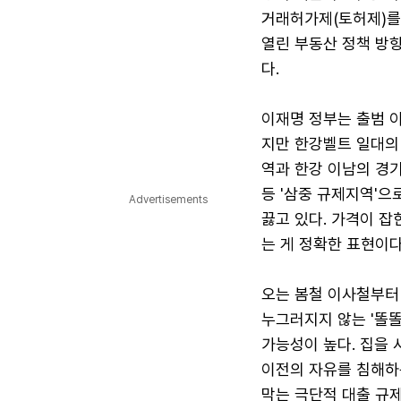
거래허가제(토허제)를
열린 부동산 정책 방
다.
이재명 정부는 출범 이후
지만 한강벨트 일대의 
역과 한강 이남의 경
등 '삼중 규제지역'으
Advertisements
끓고 있다. 가격이 잡
는 게 정확한 표현이다
오는 봄철 이사철부터 
누그러지지 않는 '똘똘
가능성이 높다. 집을
이전의 자유를 침해하
막는 극단적 대출 규