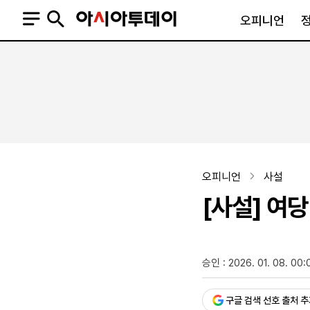
오피니언
오피니언
정치
사회
사설
정치일반
사회일반
칼럼·기고
청와대
사건·사고
기자의 눈
국회·정당
법원·검찰
피플
북한
교육·행정
오피니언
사설
외교
노동·복지·환경
[사설] 여
국방
보건·의학
정부
승인 : 2026. 01. 08. 00:
SNS
뉴스스탠드
네이버블로그
아투TV(유튜브)
페이스북
구글 검색 선호 출처 