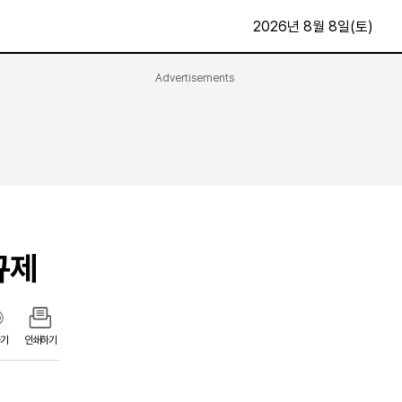
2026년 8월 8일(토)
Advertisements
문화·스포츠
최신
전체
방송
지면보기
가요
구독신청
영화
First Edition
문화
후원하기
규제
카
종교
제보24시
스포츠
알립니다
여행
기
인쇄하기