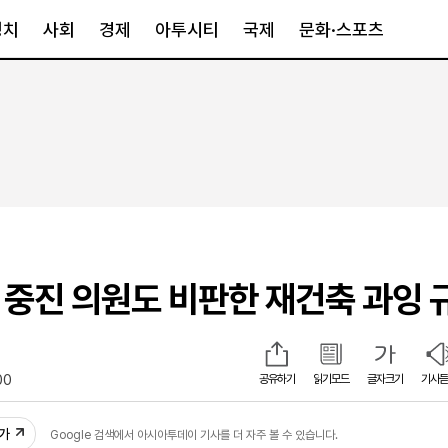
정치
사회
경제
아투시티
국제
문화·스포츠
경제
아투시티
국제
경제일반
종합
세계일반
정책
메트로
아시아·호주
금융·증권
경기·인천
북미
산업
세종·충청
중남미
IT·과학
영남
유럽
당 중진 의원도 비판한 재건축 과잉 
부동산
호남
중동·아프리
유통
강원
중기·벤처
제주
00
공유하기
읽기모드
글자크기
기사듣
인스타그램
추가
Google 검색에서 아시아투데이 기사를 더 자주 볼 수 있습니다.