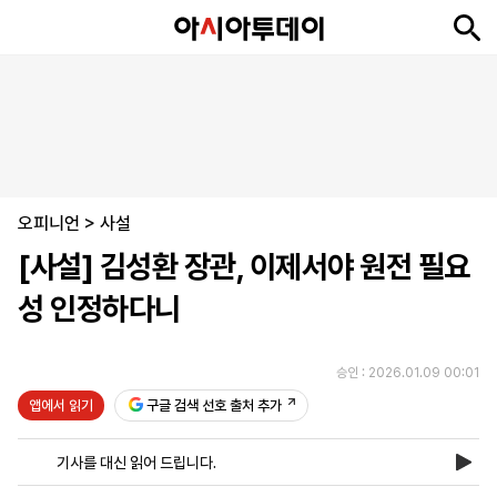
뉴
최
속
정
사
경
국
오
피
아
문
포
스
신
보
치
회
제
제
피
플
투
화
토
니
시
·
오피니언
언
티
스
>
사설
포
[사설] 김성환 장관, 이제서야 원전 필요
츠
성 인정하다니
ENGLISH
中
Tiếng
文
Việt
승인 : 2026.01.09 00:01
앱에서 읽기
구글 검색 선호 출처 추가
지
신
후
제
회
앱
면
문
원
보
사
설
기사를 대신 읽어 드립니다.
보
구
하
24
소
치
기
독
기
시
개