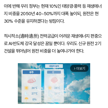
이에 반해 우리 정부는 현재 10%인 태양광·풍력 등 재생에너
지 비중을 2050년 40~50%까지 대폭 높이되, 원전은 현
30% 수준을 유지하겠다는 방침이다.
적시적소(適時適所) 전력공급이 어려운 재생에너지 편중으
로 AI·반도체 강국 달성은 꿈일 뿐이다. 우리도 신규 원전 2기
건설을 뛰어넘어 원전 비중을 더 높여나가야 한다.
더보기
arrow_forward_ios