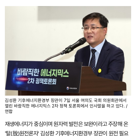
마
운
대
켓
세
학
파
동
워
문
골
프
김성환 기후에너지환경부 장관이 7일 서울 여의도 국회 의원회관에서
열린 바람직한 에너지믹스 2차 정책 토론회에서 인사말을 하고 있다. /
연합
재생에너지가 중심이며 원자력 발전은 보완이라고 주장해 온
'탈(脫)원전론자' 김성환 기후에너지환경부 장관이 원전 필요