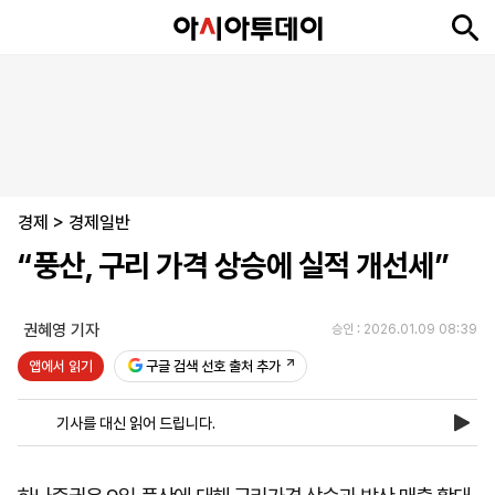
뉴
최
속
정
사
경
국
오
피
아
문
포
스
신
보
치
회
제
제
피
플
투
화
토
니
시
·
경제
언
티
스
>
경제일반
포
“풍산, 구리 가격 상승에 실적 개선세”
츠
권혜영 기자
승인 : 2026.01.09 08:39
ENGLISH
中
Tiếng
文
Việt
앱에서 읽기
구글 검색 선호 출처 추가
기사를 대신 읽어 드립니다.
지
신
후
제
회
앱
면
문
원
보
사
설
보
구
하
24
소
치
기
독
기
시
개