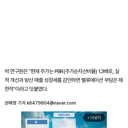
박 연구원은 "현재 주가는 PBR(주가순자산비율) 1.3배로, 실
적 개선과 방산 매출 성장세를 감안하면 밸류에이션 부담은 제
한적"이라고 덧붙였다.
권혜영 기자
k6479804@naver.com
더보기
arrow_forward_ios