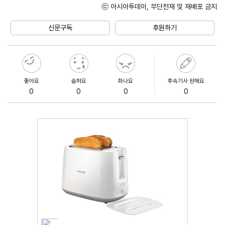
ⓒ 아시아투데이, 무단전재 및 재배포 금지
Mute
신문구독
후원하기
좋아요
슬퍼요
화나요
후속기사 원해요
0
0
0
0