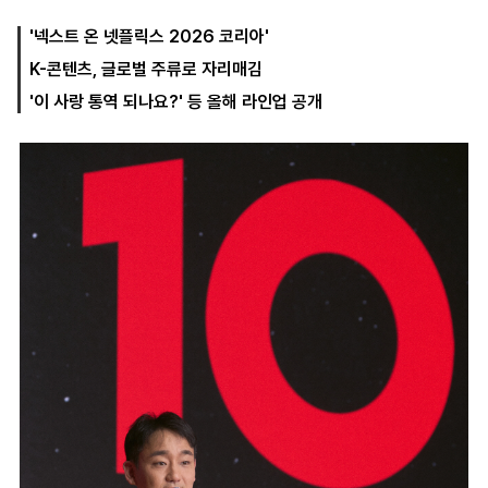
'넥스트 온 넷플릭스 2026 코리아'
K-콘텐츠, 글로벌 주류로 자리매김
마
운
대
켓
세
학
'이 사랑 통역 되나요?' 등 올해 라인업 공개
파
동
워
문
골
프