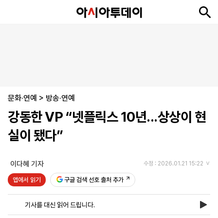
뉴
최
속
정
사
경
국
오
피
아
문
포
스
신
보
치
회
제
제
피
플
투
화
토
니
시
·
문화·연예
언
티
스
>
방송·연예
포
강동한 VP “넷플릭스 10년...상상이 현
츠
실이 됐다”
ENGLISH
中
Tiếng
文
Việt
이다혜 기자
수정 : 2026.01.21 15:22
앱에서 읽기
구글 검색 선호 출처 추가
지
신
후
제
회
앱
면
문
원
보
사
설
기사를 대신 읽어 드립니다.
보
구
하
24
소
치
기
독
기
시
개