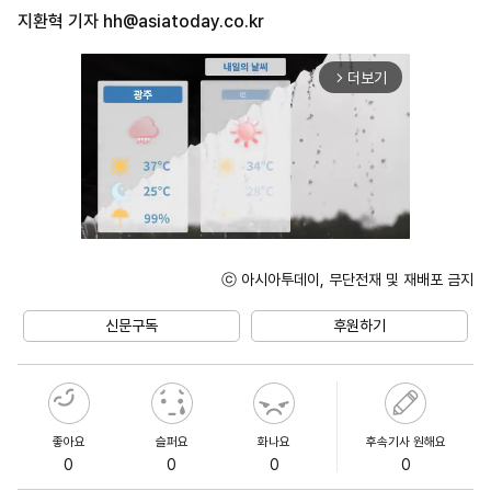
지환혁 기자
hh@asiatoday.co.kr
더보기
arrow_forward_ios
ⓒ 아시아투데이, 무단전재 및 재배포 금지
Unmute
신문구독
후원하기
좋아요
슬퍼요
화나요
후속기사 원해요
0
0
0
0