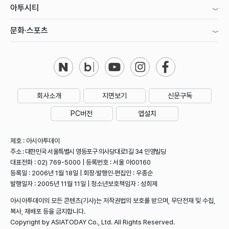
아투시티
문화·스포츠
회사소개
지면보기
신문구독
PC버전
앱설치
제호 : 아시아투데이
주소 : 대한민국 서울특별시 영등포구 의사당대로1길 34 인영빌딩
대표전화 : 02) 769-5000 | 등록번호 : 서울 아00160
등록일 : 2006년 1월 18일 | 회장·발행인·편집인 : 우종순
발행일자 : 2005년 11월 11일 | 청소년보호책임자 : 성희제
아시아투데이의 모든 콘텐츠(기사)는 저작권법의 보호를 받으며, 무단전재 및 수집,
복사, 재배포 등을 금지합니다.
Copyright by ASIATODAY Co., Ltd. All Rights Reserved.