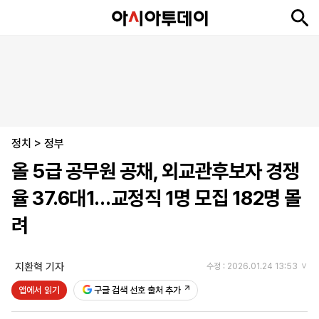
뉴
최
속
정
사
경
국
오
피
아
문
포
스
신
보
치
회
제
제
피
플
투
화
토
니
시
·
정치
언
티
스
>
정부
포
올 5급 공무원 공채, 외교관후보자 경쟁
츠
율 37.6대1…교정직 1명 모집 182명 몰
ENGLISH
中
Tiếng
려
文
Việt
지환혁 기자
수정 : 2026.01.24 13:53
지
신
후
제
회
앱
앱에서 읽기
구글 검색 선호 출처 추가
면
문
원
보
사
설
보
구
하
24
소
치
기
독
기
시
개