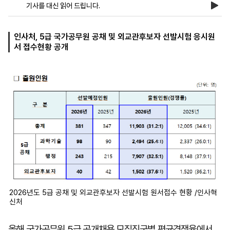
기사를 대신 읽어 드립니다.
마
운
대
인사처, 5급 국가공무원 공채 및 외교관후보자 선발시험 응시원
켓
세
학
서 접수현황 공개
파
동
워
문
골
프
2026년도 5급 공채 및 외교관후보자 선발시험 원서접수 현황 /인사혁
신처
올해 국가공무원 5급 공개채용 모집직군별 평균경쟁율에서