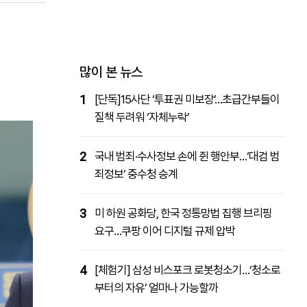
패밀리사이트
마켓파워
아투TV
대학동문골프최강전
많이 본 뉴스
1
[단독]15사단 ‘투표권 미보장’…초급간부들이
질책 두려워 ‘자체누락’
2
국내 범죄·수사정보 손에 쥔 행안부…‘대검 범
죄정보’ 중수청 승계
3
미 하원 공화당, 한국 정통망법 집행 브리핑
요구…쿠팡 이어 디지털 규제 압박
4
[체험기] 삼성 비스포크 로봇청소기…‘청소로
부터의 자유’ 얼마나 가능할까