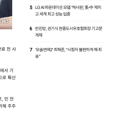
5
LG AI 파운데이션 모델 ‘엑사원’, 美·中 제치
고 세계 최고 성능 입증
6
런민망, 권기식 한중도시우호협회장 기고문
게재
료 전 사
7
‘모솔연애2’ 최혁준, “시청자 불편하게 해 죄
송”
대에서 기
으로 확산
, 민 전
위해 주주