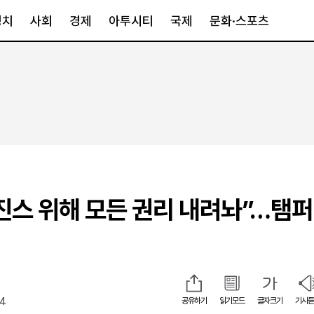
정치
사회
경제
아투시티
국제
문화·스포츠
경제
아투시티
국제
경제일반
종합
세계일반
정책
메트로
아시아·호주
금융·증권
경기·인천
북미
산업
세종·충청
중남미
IT·과학
영남
유럽
진스 위해 모든 권리 내려놔”…탬퍼
부동산
호남
중동·아프리
유통
강원
중기·벤처
제주
54
공유하기
읽기모드
글자크기
기사듣
인스타그램