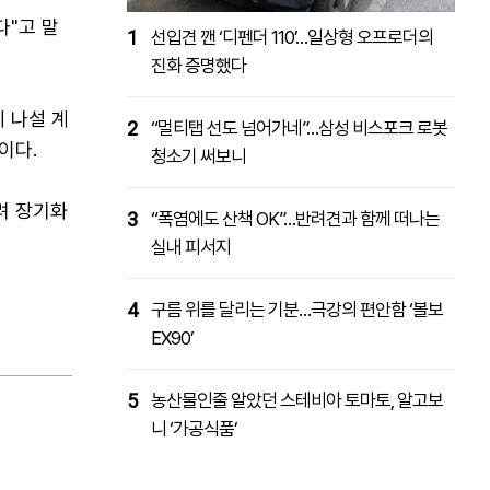
다"고 말
1
선입견 깬 ‘디펜더 110’…일상형 오프로더의
진화 증명했다
 나설 계
2
“멀티탭 선도 넘어가네”…삼성 비스포크 로봇
이다.
청소기 써보니
려 장기화
3
“폭염에도 산책 OK”…반려견과 함께 떠나는
실내 피서지
4
구름 위를 달리는 기분…극강의 편안함 ‘볼보
EX90’
5
농산물인줄 알았던 스테비아 토마토, 알고보
니 ‘가공식품’