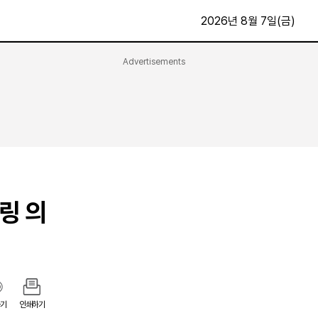
2026년 8월 7일(금)
Advertisements
문화·스포츠
최신
전체
방송
지면보기
가요
구독신청
영화
First Edition
문화
후원하기
링 의
카
종교
제보24시
스포츠
알립니다
여행
기
인쇄하기