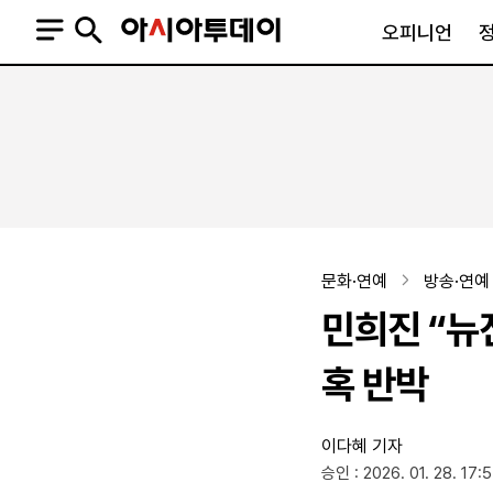
오피니언
오피니언
정치
사회
사설
정치일반
사회일반
칼럼·기고
청와대
사건·사고
기자의 눈
국회·정당
법원·검찰
피플
북한
교육·행정
문화·연예
방송·연예
외교
노동·복지·환경
민희진 “뉴
국방
보건·의학
정부
혹 반박
이다혜 기자
SNS
승인 : 2026. 01. 28. 17:
뉴스스탠드
네이버블로그
아투TV(유튜브)
페이스북