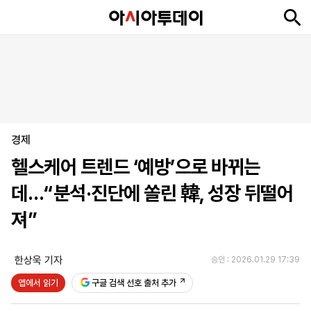
뉴
최
속
정
사
경
국
오
피
아
문
포
스
신
보
치
회
제
제
피
플
투
화
토
니
시
·
경제
언
티
스
포
헬스케어 트렌드 ‘예방’으로 바뀌는
츠
데…“분석·진단에 쏠린 韓, 성장 뒤떨어
ENGLISH
中
Tiếng
져”
文
Việt
한상욱 기자
승인 : 2026.01.29 17:39
지
신
후
제
회
앱
앱에서 읽기
구글 검색 선호 출처 추가
면
문
원
보
사
설
보
구
하
24
소
치
기
독
기
시
개