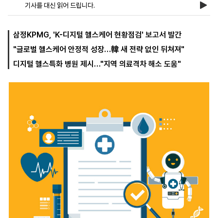
기사를 대신 읽어 드립니다.
마
운
대
삼정KPMG, 'K-디지털 헬스케어 현황점검' 보고서 발간
켓
세
학
"글로벌 헬스케어 안정적 성장…韓 새 전략 없인 뒤쳐져"
파
동
워
문
디지털 헬스특화 병원 제시…"지역 의료격차 해소 도움"
골
프