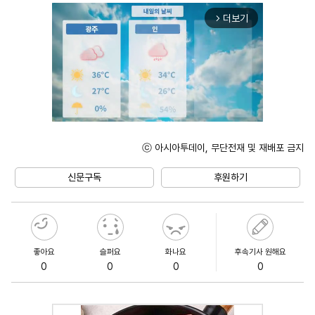
더보기
arrow_forward_ios
ⓒ 아시아투데이, 무단전재 및 재배포 금지
Unmute
신문구독
후원하기
좋아요
슬퍼요
화나요
후속기사 원해요
0
0
0
0