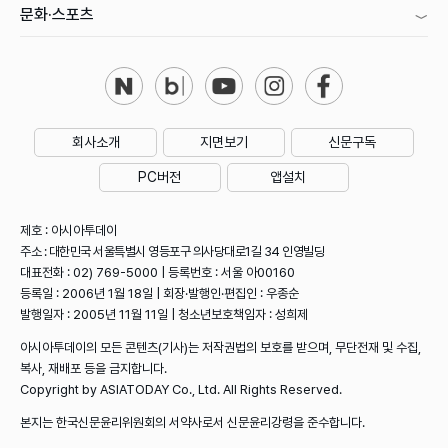
문화·스포츠
회사소개
지면보기
신문구독
PC버전
앱설치
제호 : 아시아투데이
주소 : 대한민국 서울특별시 영등포구 의사당대로1길 34 인영빌딩
대표전화 : 02) 769-5000 | 등록번호 : 서울 아00160
등록일 : 2006년 1월 18일 | 회장·발행인·편집인 : 우종순
발행일자 : 2005년 11월 11일 | 청소년보호책임자 : 성희제
아시아투데이의 모든 콘텐츠(기사)는 저작권법의 보호를 받으며, 무단전재 및 수집,
복사, 재배포 등을 금지합니다.
Copyright by ASIATODAY Co., Ltd. All Rights Reserved.
본지는 한국신문윤리위원회의 서약사로서 신문윤리강령을 준수합니다.