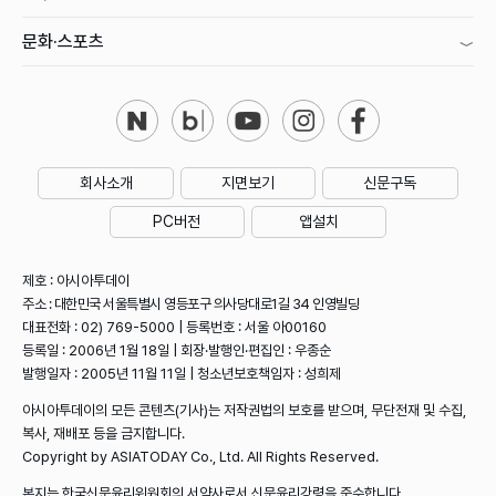
문화·스포츠
회사소개
지면보기
신문구독
PC버전
앱설치
제호 : 아시아투데이
주소 : 대한민국 서울특별시 영등포구 의사당대로1길 34 인영빌딩
대표전화 : 02) 769-5000 | 등록번호 : 서울 아00160
등록일 : 2006년 1월 18일 | 회장·발행인·편집인 : 우종순
발행일자 : 2005년 11월 11일 | 청소년보호책임자 : 성희제
아시아투데이의 모든 콘텐츠(기사)는 저작권법의 보호를 받으며, 무단전재 및 수집,
복사, 재배포 등을 금지합니다.
Copyright by ASIATODAY Co., Ltd. All Rights Reserved.
본지는 한국신문윤리위원회의 서약사로서 신문윤리강령을 준수합니다.