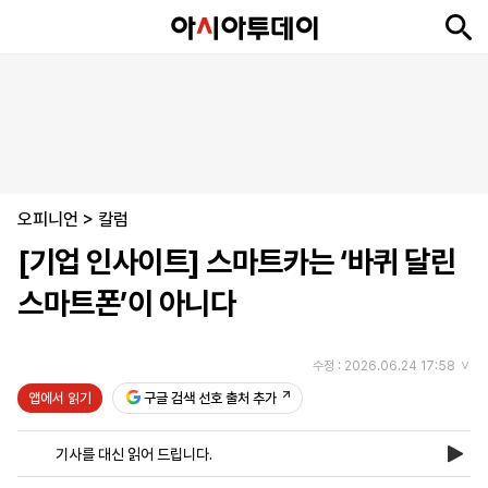
뉴
최
속
정
사
경
국
오
피
아
문
포
스
신
보
치
회
제
제
피
플
투
화
토
니
시
·
오피니언
언
티
스
>
칼럼
포
[기업 인사이트] 스마트카는 ‘바퀴 달린
츠
스마트폰’이 아니다
ENGLISH
中
Tiếng
文
Việt
수정 : 2026.06.24 17:58
앱에서 읽기
구글 검색 선호 출처 추가
지
신
후
제
회
앱
면
문
원
보
사
설
기사를 대신 읽어 드립니다.
보
구
하
24
소
치
기
독
기
시
개