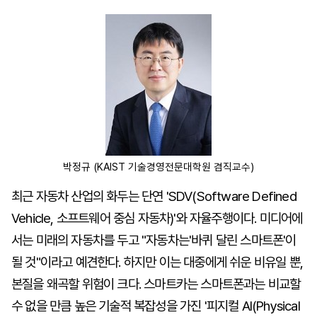
마
운
대
켓
세
학
파
동
워
문
골
프
박정규 (KAIST 기술경영전문대학원 겸직교수)
최근 자동차 산업의 화두는 단연 'SDV(Software Defined
Vehicle, 소프트웨어 중심 자동차)'와 자율주행이다. 미디어에
서는 미래의 자동차를 두고 "자동차는'바퀴 달린 스마트폰'이
될 것"이라고 예견한다. 하지만 이는 대중에게 쉬운 비유일 뿐,
본질을 왜곡할 위험이 크다. 스마트카는 스마트폰과는 비교할
수 없을 만큼 높은 기술적 복잡성을 가진 '피지컬 AI(Physical