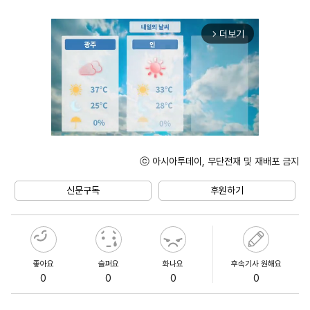
더보기
arrow_forward_ios
ⓒ 아시아투데이, 무단전재 및 재배포 금지
Mute
신문구독
후원하기
좋아요
슬퍼요
화나요
후속기사 원해요
0
0
0
0