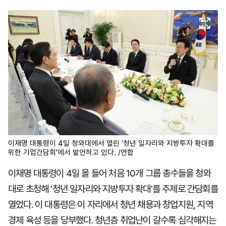
마
운
대
켓
세
학
파
동
워
문
골
프
이재명 대통령이 4일 청와대에서 열린 '청년 일자리와 지방투자 확대를
위한 기업간담회'에서 발언하고 있다. /연합
이재명 대통령이 4일 올 들어 처음 10개 그룹 총수들을 청와
대로 초청해 '청년 일자리와 지방투자 확대'를 주제로 간담회를
열었다. 이 대통령은 이 자리에서 청년 채용과 창업지원, 지역
경제 육성 등을 당부했다. 청년층 취업난이 갈수록 심각해지는