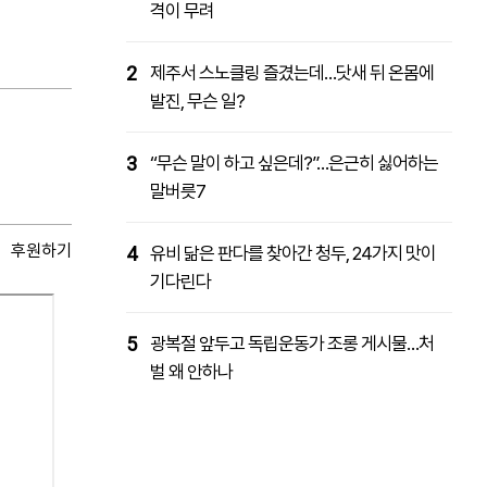
격이 무려
2
제주서 스노클링 즐겼는데…닷새 뒤 온몸에
발진, 무슨 일?
3
“무슨 말이 하고 싶은데?”…은근히 싫어하는
말버릇7
후원하기
4
유비 닮은 판다를 찾아간 청두, 24가지 맛이
기다린다
5
광복절 앞두고 독립운동가 조롱 게시물…처
벌 왜 안하나