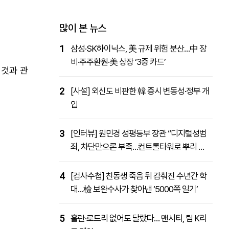
패밀리사이트
마켓파워
아투TV
대학동문골프최강전
많이 본 뉴스
1
삼성·SK하이닉스, 美 규제 위험 분산…中 장
비·주주환원·美 상장 ‘3중 카드’
 것과 관
2
[사설] 외신도 비판한 韓 증시 변동성·정부 개
입
3
[인터뷰] 원민경 성평등부 장관 “디지털성범
죄, 차단만으론 부족…컨트롤타워로 뿌리 뽑
을 것”
4
[검사수첩] 친동생 죽음 뒤 감춰진 수년간 학
대…檢 보완수사가 찾아낸 ‘5000쪽 일기’
5
홀란·로드리 없어도 달랐다… 맨시티, 팀 K리