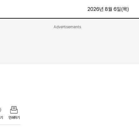
2026년 8월 6일(목)
Advertisements
문화·스포츠
최신
전체
방송
지면보기
가요
구독신청
영화
First Edition
문화
후원하기
카
종교
제보24시
스포츠
알립니다
여행
기
인쇄하기