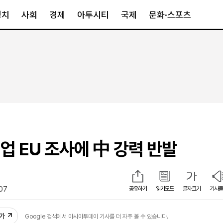
정치
사회
경제
아투시티
국제
문화·스포츠
경제
아투시티
국제
경제일반
종합
세계일반
정책
메트로
아시아·호주
금융·증권
경기·인천
북미
산업
세종·충청
중남미
IT·과학
영남
유럽
업 EU 조사에 中 강력 반발
부동산
호남
중동·아프리
유통
강원
중기·벤처
제주
:07
공유하기
읽기모드
글자크기
기사듣
인스타그램
추가
Google 검색에서 아시아투데이 기사를 더 자주 볼 수 있습니다.