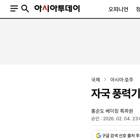
오피니언
오피니언
정치
사회
사설
정치일반
사회일반
칼럼·기고
청와대
사건·사고
기자의 눈
국회·정당
법원·검찰
피플
북한
교육·행정
국제
아시아·호주
외교
노동·복지·환경
자국 풍력기
국방
보건·의학
정부
홍순도 베이징 특파원
승인 : 2026. 02. 04. 23
SNS
뉴스스탠드
네이버블로그
아투TV(유튜브)
페이스북
구글 검색 선호 출처 