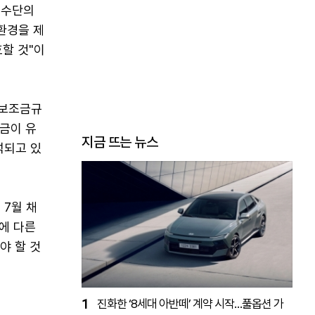
 수단의
환경을 제
할 것"이
외보조금규
조금이 유
지금 뜨는 뉴스
석되고 있
 7월 채
외에 다른
야 할 것
1
진화한 ‘8세대 아반떼’ 계약 시작…풀옵션 가