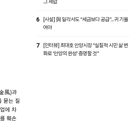
그 제압
6
[사설] 與 일각서도 “세금보다 공급”…귀 기울
여야
7
[인터뷰] 최대호 안양시장 “실질적 시민 삶 변
화로 ‘안양의 완성’ 증명할 것”
(金風)과
 묻는 질
기업에 차
지를 훼손