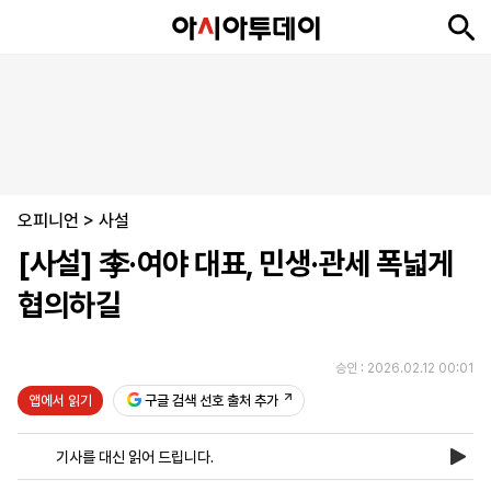
뉴
최
속
정
사
경
국
오
피
아
문
포
스
신
보
치
회
제
제
피
플
투
화
토
니
시
·
오피니언
언
티
스
>
사설
포
[사설] 李·여야 대표, 민생·관세 폭넓게
츠
협의하길
ENGLISH
中
Tiếng
文
Việt
승인 : 2026.02.12 00:01
앱에서 읽기
구글 검색 선호 출처 추가
지
신
후
제
회
앱
면
문
원
보
사
설
기사를 대신 읽어 드립니다.
보
구
하
24
소
치
기
독
기
시
개