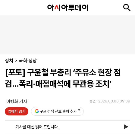
뉴
최
속
정
사
경
국
오
피
아
문
포
스
신
보
치
회
제
제
피
플
투
화
토
니
시
·
정치
언
티
스
>
국회·정당
포
[포토] 구윤철 부총리 ‘주유소 현장 점
츠
검...폭리·매점매석에 무관용 조치’
ENGLISH
中
Tiếng
文
Việt
이병화 기자
승인 : 2026.03.06 09:09
앱에서 읽기
구글 검색 선호 출처 추가
지
신
후
제
회
앱
면
문
원
보
사
설
기사를 대신 읽어 드립니다.
보
구
하
24
소
치
기
독
기
시
개