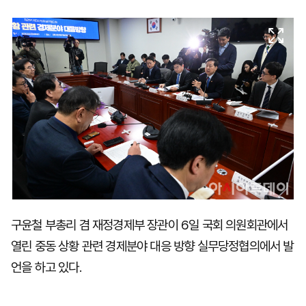
마
운
대
켓
세
학
파
동
워
문
골
프
구윤철 부총리 겸 재정경제부 장관이 6일 국회 의원회관에서
열린 중동 상황 관련 경제분야 대응 방향 실무당정협의에서 발
언을 하고 있다.