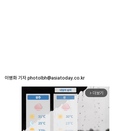
이병화 기자
photolbh@asiatoday.co.kr
더보기
arrow_forward_ios