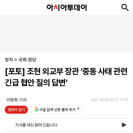
뉴
최
속
정
사
경
국
오
피
아
문
포
스
신
보
치
회
제
제
피
플
투
화
토
니
시
·
정치
언
티
스
>
국회·정당
포
[포토] 조현 외교부 장관 ‘중동 사태 관련
츠
긴급 협안 질의 답변’
ENGLISH
中
Tiếng
文
Việt
이병화 기자
승인 : 2026.03.17 11:34
앱에서 읽기
구글 검색 선호 출처 추가
지
신
후
제
회
앱
면
문
원
보
사
설
기사를 대신 읽어 드립니다.
보
구
하
24
소
치
기
독
기
시
개