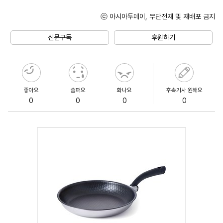
ⓒ 아시아투데이, 무단전재 및 재배포 금지
Unmute
신문구독
후원하기
좋아요
슬퍼요
화나요
후속기사 원해요
0
0
0
0