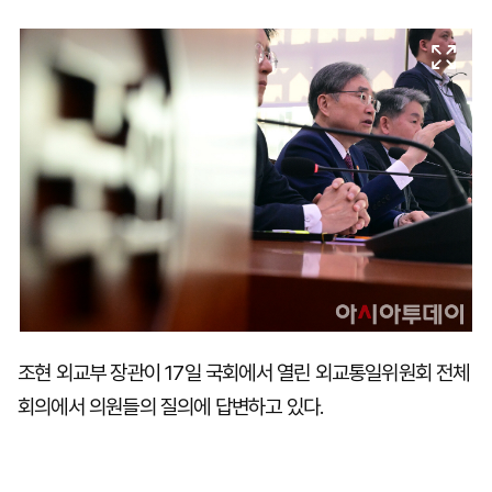
마
운
대
켓
세
학
파
동
워
문
골
프
조현 외교부 장관이 17일 국회에서 열린 외교통일위원회 전체
회의에서 의원들의 질의에 답변하고 있다.