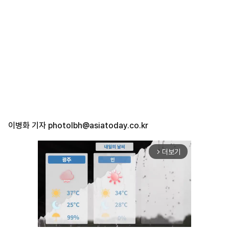
이병화 기자
photolbh@asiatoday.co.kr
더보기
arrow_forward_ios