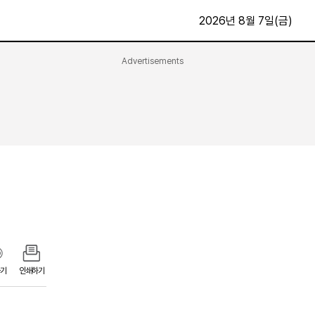
2026년 8월 7일(금)
Advertisements
문화·스포츠
최신
전체
방송
지면보기
가요
구독신청
영화
First Edition
문화
후원하기
카
종교
제보24시
스포츠
알립니다
여행
기
인쇄하기