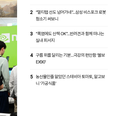
2
“멀티탭 선도 넘어가네”…삼성 비스포크 로봇
청소기 써보니
3
“폭염에도 산책 OK”…반려견과 함께 떠나는
실내 피서지
4
구름 위를 달리는 기분…극강의 편안함 ‘볼보
EX90’
5
농산물인줄 알았던 스테비아 토마토, 알고보
니 ‘가공식품’