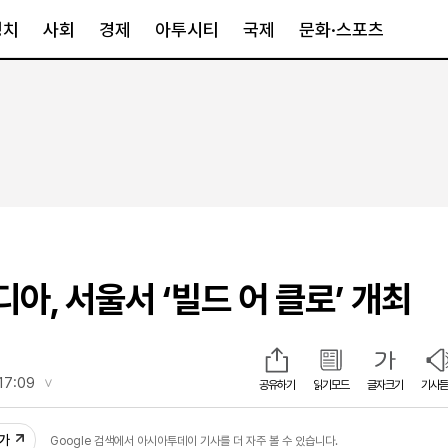
정치
사회
경제
아투시티
국제
문화·스포츠
경제
아투시티
국제
경제일반
종합
세계일반
정책
메트로
아시아·호주
금융·증권
경기·인천
북미
산업
세종·충청
중남미
IT·과학
영남
유럽
아, 서울서 ‘빌드 어 클로’ 개최
부동산
호남
중동·아프리
유통
강원
중기·벤처
제주
17:09
공유하기
읽기모드
글자크기
기사듣
02
인스타그램
추가
Google 검색에서 아시아투데이 기사를 더 자주 볼 수 있습니다.