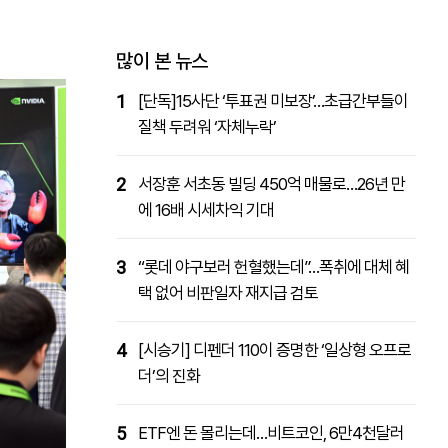
패밀리사이트
마켓파워
아투TV
대학동문골프최강전
많이 본 뉴스
1
[단독]15사단 ‘투표권 미보장’…초급간부들이
질책 두려워 ‘자체누락’
2
서장훈 서초동 빌딩 450억 매물로…26년 만
에 16배 시세차익 기대
3
“롯데 야구보러 헌혈했는데”…폭취에 대체 혜
택 없어 비판일자 재지급 검토
4
[시승기] 디펜더 110이 증명한 ‘일상형 오프로
더’의 진화
5
ETF엔 돈 몰리는데…비트코인, 6만4천달러