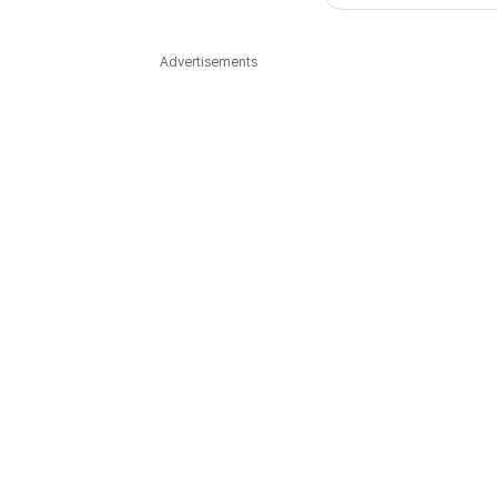
다국어뉴스
ENGLISH
Tiếng Việt
中文
Advertisements