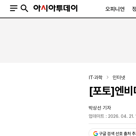
오피니언
오피니언
정치
사회
사설
정치일반
사회일반
칼럼·기고
청와대
사건·사고
기자의 눈
국회·정당
법원·검찰
피플
북한
교육·행정
IT·과학
인터넷
외교
노동·복지·환경
[포토]엔비디
국방
보건·의학
정부
박상선 기자
업데이트 : 2026. 04. 21. 
승인 : 2026. 04. 21. 17:
SNS
뉴스스탠드
네이버블로그
아투TV(유튜브)
페이스북
구글 검색 선호 출처 