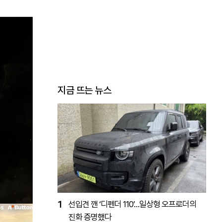
지금 뜨는 뉴스
1
선입견 깬 ‘디펜더 110’…일상형 오프로더의
진화 증명했다