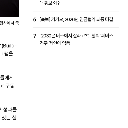
대 횡보 왜?
6
[속보] 카카오, 2026년 임금협약 최종 타결
w)' 행사에서 국내 개발자들이 GTC 2026에서 공개된 자율형 AI 에이전트 구
7
“2030은 버스에서 살라고?”…황희 ‘폐버스
거주’ 제안에 역풍
Build-
로그램을
발자들에게
고 구동
구 성과를
 있는 실