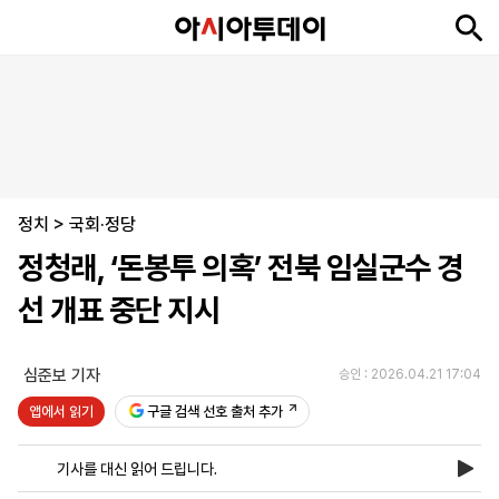
뉴
최
속
정
사
경
국
오
피
아
문
포
스
신
보
치
회
제
제
피
플
투
화
토
니
시
·
정치
언
티
스
>
국회·정당
포
정청래, ‘돈봉투 의혹’ 전북 임실군수 경
츠
선 개표 중단 지시
ENGLISH
中
Tiếng
文
Việt
심준보 기자
승인 : 2026.04.21 17:04
앱에서 읽기
구글 검색 선호 출처 추가
지
신
후
제
회
앱
면
문
원
보
사
설
기사를 대신 읽어 드립니다.
보
구
하
24
소
치
기
독
기
시
개