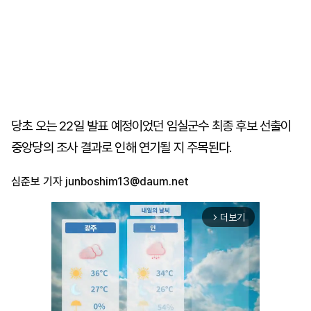
당초 오는 22일 발표 예정이었던 임실군수 최종 후보 선출이
중앙당의 조사 결과로 인해 연기될 지 주목된다.
심준보 기자
junboshim13@daum.net
더보기
arrow_forward_ios