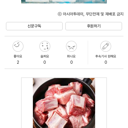
ⓒ 아시아투데이, 무단전재 및 재배포 금지
Unmute
신문구독
후원하기
좋아요
슬퍼요
화나요
후속기사 원해요
2
0
0
0