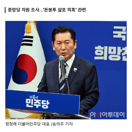
중앙당 차원 조사…'돈봉투 살포 의혹' 관련
마
운
대
켓
세
학
파
동
워
문
골
프
정청래 더불어민주당 대표 /송의주 기자