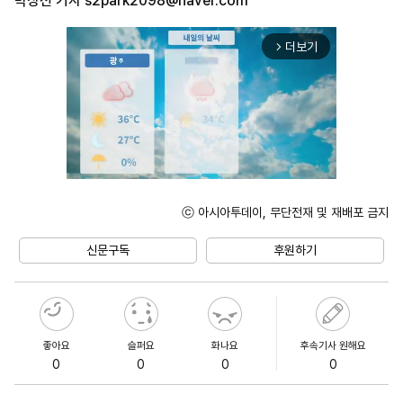
박상선 기자
s2park2098@naver.com
더보기
arrow_forward_ios
ⓒ 아시아투데이, 무단전재 및 재배포 금지
Unmute
신문구독
후원하기
좋아요
슬퍼요
화나요
후속기사 원해요
0
0
0
0