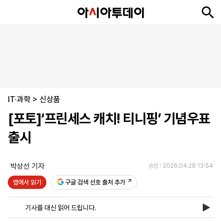
뉴
최
속
정
사
경
국
오
피
아
문
포
스
신
보
치
회
제
제
피
플
투
화
토
니
시
·
IT·과학
언
티
스
>
신상품
포
[포토]‘프린세스 캐치! 티니핑’ 기념우표
츠
출시
ENGLISH
中
Tiếng
文
Việt
박상선 기자
승인 : 2026.04.28 13:54
앱에서 읽기
구글 검색 선호 출처 추가
지
신
후
제
회
앱
면
문
원
보
사
설
기사를 대신 읽어 드립니다.
보
구
하
24
소
치
기
독
기
시
개