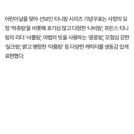
어린이날을 맞아 선보인 티니핑 시리즈 기념우표는 사랑의 요
정 ‘하츄핑’을 비롯해 호기심 많고 다정한 ‘나비핑’, 프린스 티니
핑의 리더 ‘샤를핑’, 마법의 빗을 사용하는 ‘콩콩핑’, 모험심 강한
‘실크핑’, 밝고 명랑한 ‘아름핑’ 등 다양한 캐릭터를 생동감 있게
표현했다.