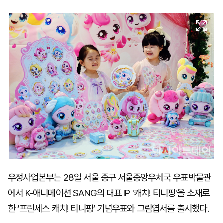
마
운
대
켓
세
학
파
동
워
문
골
프
우정사업본부는 28일 서울 중구 서울중앙우체국 우표박물관
에서 K-애니메이션 SANG의 대표 IP '캐치! 티니핑'을 소재로
한 ‘프린세스 캐치! 티니핑’ 기념우표와 그림엽서를 출시했다.