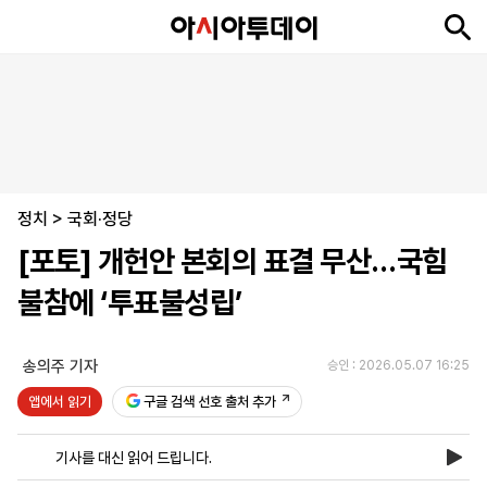
뉴
최
속
정
사
경
국
오
피
아
문
포
스
신
보
치
회
제
제
피
플
투
화
토
니
시
·
정치
언
티
스
>
국회·정당
포
[포토] 개헌안 본회의 표결 무산…국힘
츠
불참에 ‘투표불성립’
ENGLISH
中
Tiếng
文
Việt
송의주 기자
승인 : 2026.05.07 16:25
앱에서 읽기
구글 검색 선호 출처 추가
지
신
후
제
회
앱
면
문
원
보
사
설
기사를 대신 읽어 드립니다.
보
구
하
24
소
치
기
독
기
시
개