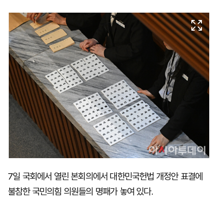
마
운
대
켓
세
학
파
동
워
문
골
프
7일 국회에서 열린 본회의에서 대한민국헌법 개정안 표결에
불참한 국민의힘 의원들의 명패가 놓여 있다.