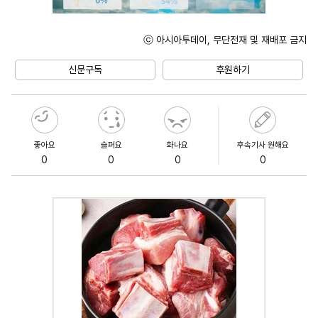
ⓒ 아시아투데이, 무단전재 및 재배포 금지
Unmute
신문구독
후원하기
좋아요
슬퍼요
화나요
후속기사 원해요
0
0
0
0