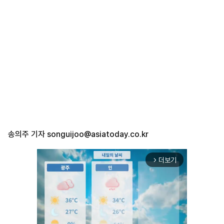
송의주 기자
songuijoo@asiatoday.co.kr
더보기
arrow_forward_ios