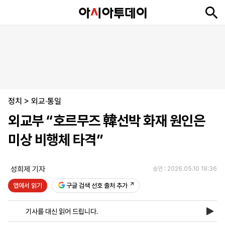
뉴
최
속
정
사
경
국
오
피
아
문
포
스
신
보
치
회
제
제
피
플
투
화
토
니
시
·
정치
언
티
스
>
외교·통일
포
외교부 “호르무즈 韓선박 화재 원인은
츠
미상 비행체 타격”
ENGLISH
中
Tiếng
文
Việt
성희제 기자
승인 : 2026.05.10 19:36
앱에서 읽기
구글 검색 선호 출처 추가
지
신
후
제
회
앱
면
문
원
보
사
설
기사를 대신 읽어 드립니다.
보
구
하
24
소
치
기
독
기
시
개