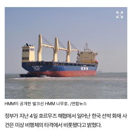
마
운
대
켓
세
학
파
동
워
문
골
프
HMM이 공개한 벌크선 HMM 나무호. /연합뉴스
정부가 지난 4일 호르무즈 해협에서 일어난 한국 선박 화재 사
건은 미상 비행체의 타격에서 비롯됐다고 밝혔다.