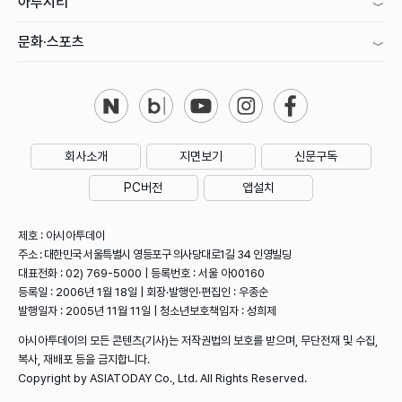
아투시티
문화·스포츠
회사소개
지면보기
신문구독
PC버전
앱설치
제호 : 아시아투데이
주소 : 대한민국 서울특별시 영등포구 의사당대로1길 34 인영빌딩
대표전화 : 02) 769-5000 | 등록번호 : 서울 아00160
등록일 : 2006년 1월 18일 | 회장·발행인·편집인 : 우종순
발행일자 : 2005년 11월 11일 | 청소년보호책임자 : 성희제
아시아투데이의 모든 콘텐츠(기사)는 저작권법의 보호를 받으며, 무단전재 및 수집,
복사, 재배포 등을 금지합니다.
Copyright by ASIATODAY Co., Ltd. All Rights Reserved.