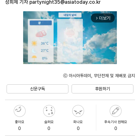
성희제 기자
partynight35@asiatoday.co.kr
더보기
arrow_forward_ios
ⓒ 아시아투데이, 무단전재 및 재배포 금지
Mute
신문구독
후원하기
좋아요
슬퍼요
화나요
후속기사 원해요
0
0
0
0