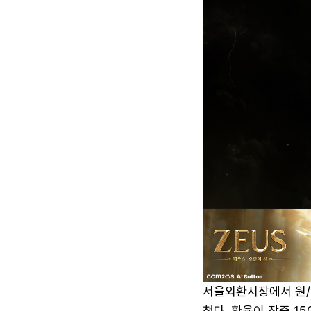
서울외환시장에서 원/달
쳤다. 환율이 장중 15