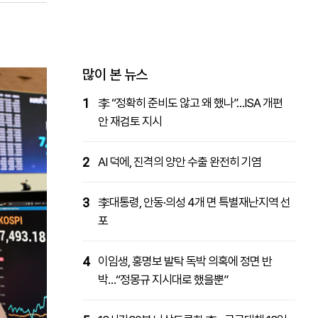
패밀리사이트
마켓파워
아투TV
대학동문골프최강전
많이 본 뉴스
1
李 “정확히 준비도 않고 왜 했나”…ISA 개편
안 재검토 지시
2
AI 덕에, 진격의 양안 수출 완전히 기염
3
李대통령, 안동·의성 4개 면 특별재난지역 선
포
4
이임생, 홍명보 발탁 독박 의혹에 정면 반
박…“정몽규 지시대로 했을뿐”