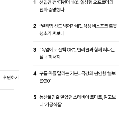
1
선입견 깬 ‘디펜더 110’…일상형 오프로더의
진화 증명했다
2
“멀티탭 선도 넘어가네”…삼성 비스포크 로봇
청소기 써보니
3
“폭염에도 산책 OK”…반려견과 함께 떠나는
실내 피서지
4
구름 위를 달리는 기분…극강의 편안함 ‘볼보
후원하기
EX90’
5
농산물인줄 알았던 스테비아 토마토, 알고보
니 ‘가공식품’