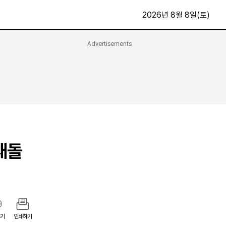
2026년 8월 8일(토)
Advertisements
문화·스포츠
최신
전체
방송
지면보기
가요
구독신청
영화
First Edition
문화
후원하기
 재돌
카
종교
제보24시
스포츠
알립니다
여행
기
인쇄하기