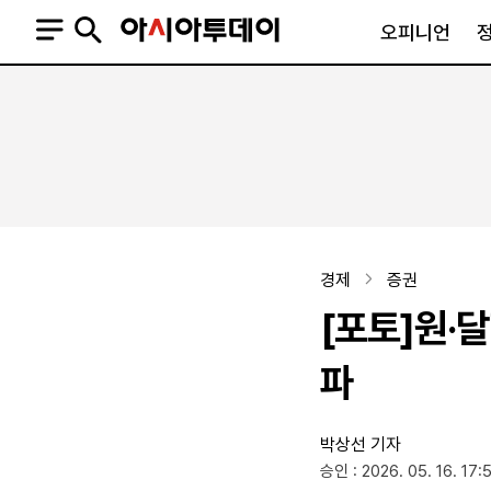
오피니언
오피니언
정치
사회
사설
정치일반
사회일반
칼럼·기고
청와대
사건·사고
기자의 눈
국회·정당
법원·검찰
피플
북한
교육·행정
경제
증권
외교
노동·복지·환경
[포토]원·달
국방
보건·의학
정부
파
박상선 기자
SNS
승인 : 2026. 05. 16. 17:
뉴스스탠드
네이버블로그
아투TV(유튜브)
페이스북