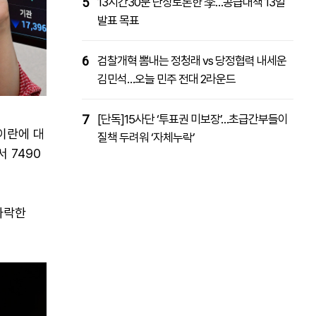
5
13시간30분 난상토론한 李…공급대책 13일
발표 목표
6
검찰개혁 뽐내는 정청래 vs 당정협력 내세운
김민석…오늘 민주 전대 2라운드
7
[단독]15사단 ‘투표권 미보장’…초급간부들이
이란에 대
질책 두려워 ‘자체누락’
 7490
 하락한