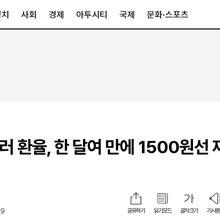
정치
사회
경제
아투시티
국제
문화·스포츠
경제
아투시티
국제
경제일반
종합
세계일반
정책
메트로
아시아·호주
금융·증권
경기·인천
북미
산업
세종·충청
중남미
IT·과학
영남
유럽
러 환율, 한 달여 만에 1500원선
부동산
호남
중동·아프리
유통
강원
중기·벤처
제주
59
공유하기
읽기모드
글자크기
기사듣
인스타그램