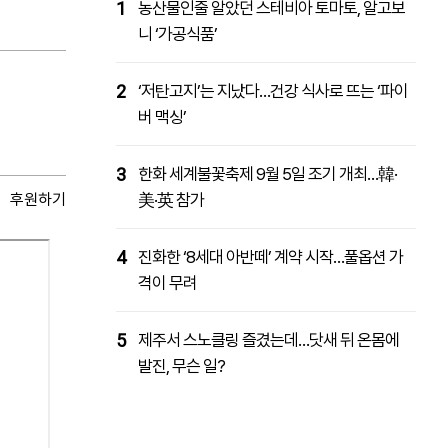
1
농산물인줄 알았던 스테비아 토마토, 알고보
니 ‘가공식품’
2
‘저탄고지’는 지났다…건강 식사로 뜨는 ‘파이
버 맥싱’
3
한화 세계불꽃축제 9월 5일 조기 개최…韓·
후원하기
美·英 참가
4
진화한 ‘8세대 아반떼’ 계약 시작…풀옵션 가
격이 무려
5
제주서 스노클링 즐겼는데…닷새 뒤 온몸에
발진, 무슨 일?