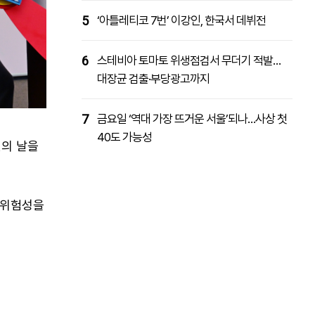
5
‘아틀레티코 7번’ 이강인, 한국서 데뷔전
6
스테비아 토마토 위생점검서 무더기 적발…
대장균 검출·부당광고까지
7
금요일 ‘역대 가장 뜨거운 서울’되나…사상 첫
40도 가능성
연의 날을
의 위험성을