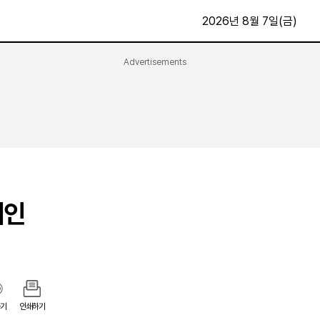
2026년 8월 7일(금)
Advertisements
문화·스포츠
최신
전체
방송
지면보기
가요
구독신청
영화
First Edition
문화
후원하기
페인
카
종교
제보24시
스포츠
알립니다
여행
기
인쇄하기