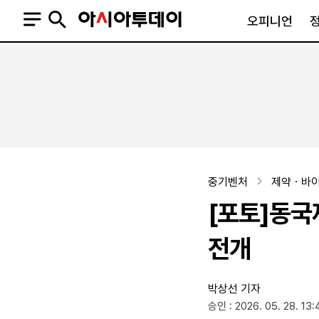
오피니언
오피니언
정치
사회
사설
정치일반
사회일반
칼럼·기고
청와대
사건·사고
기자의 눈
국회·정당
법원·검찰
피플
북한
교육·행정
중기벤처
제약ㆍ바
외교
노동·복지·환경
[포토]동국
국방
보건·의학
정부
전개
박상선 기자
SNS
승인 : 2026. 05. 28. 13:
뉴스스탠드
네이버블로그
아투TV(유튜브)
페이스북