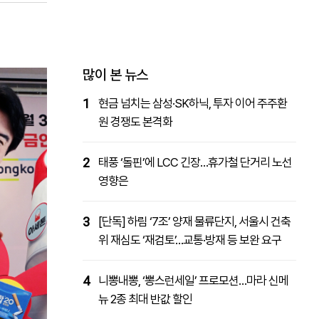
패밀리사이트
마켓파워
아투TV
대학동문골프최강전
많이 본 뉴스
1
현금 넘치는 삼성·SK하닉, 투자 이어 주주환
원 경쟁도 본격화
2
태풍 ‘돌핀’에 LCC 긴장…휴가철 단거리 노선
영향은
3
[단독] 하림 ‘7조’ 양재 물류단지, 서울시 건축
위 재심도 ‘재검토’…교통·방재 등 보완 요구
4
니뽕내뽕, ‘뽕스런세일’ 프로모션…마라 신메
뉴 2종 최대 반값 할인