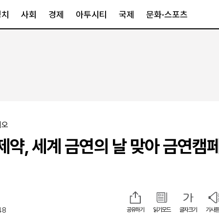
정치
사회
경제
아투시티
국제
문화·스포츠
경제
아투시티
국제
경제일반
종합
세계일반
정책
메트로
아시아·호주
금융·증권
경기·인천
북미
산업
세종·충청
중남미
이오
IT·과학
영남
유럽
제약, 세계 금연의 날 맞아 금연캠
부동산
호남
중동·아프리
유통
강원
중기·벤처
제주
48
공유하기
읽기모드
글자크기
기사듣
인스타그램