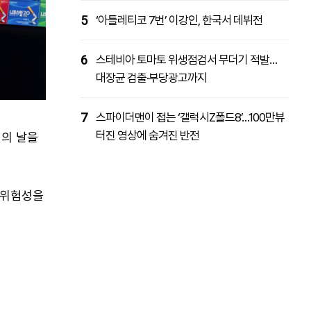
5
‘아틀레티코 7번’ 이강인, 한국서 데뷔전
6
스테비아 토마토 위생점검서 무더기 적발…
대장균 검출·부당광고까지
7
스파이더맨이 접는 ‘갤럭시Z폴드8’…100만뷰
터진 영상에 숨겨진 반전
연의 날을
의 위험성을