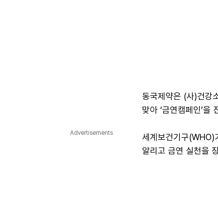
동국제약은 (사)건강
맞아 ‘금연캠페인’을 
Advertisements
세계보건기구(WHO)가
알리고 금연 실천을 