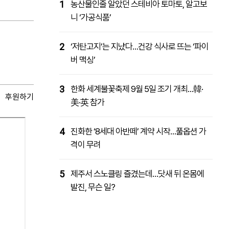
1
농산물인줄 알았던 스테비아 토마토, 알고보
니 ‘가공식품’
2
‘저탄고지’는 지났다…건강 식사로 뜨는 ‘파이
버 맥싱’
3
한화 세계불꽃축제 9월 5일 조기 개최…韓·
후원하기
美·英 참가
4
진화한 ‘8세대 아반떼’ 계약 시작…풀옵션 가
격이 무려
5
제주서 스노클링 즐겼는데…닷새 뒤 온몸에
발진, 무슨 일?