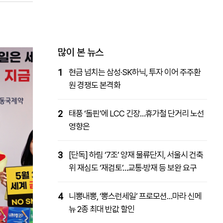
패밀리사이트
마켓파워
아투TV
대학동문골프최강전
많이 본 뉴스
1
현금 넘치는 삼성·SK하닉, 투자 이어 주주환
원 경쟁도 본격화
2
태풍 ‘돌핀’에 LCC 긴장…휴가철 단거리 노선
영향은
3
[단독] 하림 ‘7조’ 양재 물류단지, 서울시 건축
위 재심도 ‘재검토’…교통·방재 등 보완 요구
4
니뽕내뽕, ‘뽕스런세일’ 프로모션…마라 신메
뉴 2종 최대 반값 할인