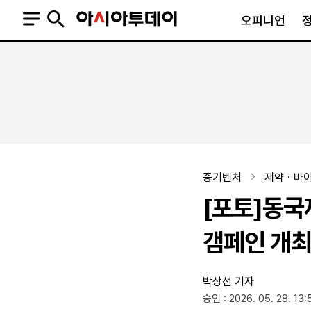
오피니언
오피니언
정치
사회
사설
정치일반
사회일반
칼럼·기고
청와대
사건·사고
기자의 눈
국회·정당
법원·검찰
피플
북한
교육·행정
중기벤처
제약ㆍ바
외교
노동·복지·환경
[포토]동국제
국방
보건·의학
정부
갬페인 개
박상선 기자
SNS
승인 : 2026. 05. 28. 13:
뉴스스탠드
네이버블로그
아투TV(유튜브)
페이스북