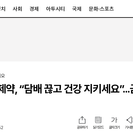
정치
사회
경제
아투시티
국제
문화·스포츠
경제
아투시티
국제
경제일반
종합
세계일반
정책
메트로
아시아·호주
금융·증권
경기·인천
북미
산업
세종·충청
중남미
이오
IT·과학
영남
유럽
약, “담배 끊고 건강 지키세요”..
부동산
호남
중동·아프리
유통
강원
최
중기·벤처
제주
52
공유하기
읽기모드
글자크기
기사듣
인스타그램