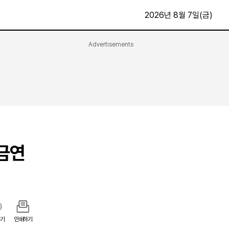
2026년 8월 7일(금)
Advertisements
문화·스포츠
최신
전체
방송
지면보기
가요
구독신청
영화
First Edition
문화
후원하기
.금연
카
종교
제보24시
스포츠
알립니다
여행
기
인쇄하기