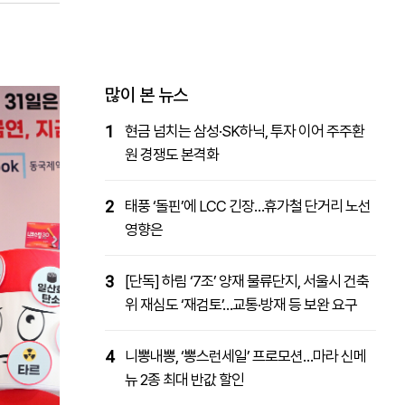
패밀리사이트
마켓파워
아투TV
대학동문골프최강전
많이 본 뉴스
1
현금 넘치는 삼성·SK하닉, 투자 이어 주주환
원 경쟁도 본격화
2
태풍 ‘돌핀’에 LCC 긴장…휴가철 단거리 노선
영향은
3
[단독] 하림 ‘7조’ 양재 물류단지, 서울시 건축
위 재심도 ‘재검토’…교통·방재 등 보완 요구
4
니뽕내뽕, ‘뽕스런세일’ 프로모션…마라 신메
뉴 2종 최대 반값 할인