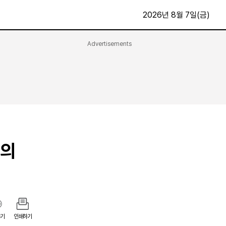
2026년 8월 7일(금)
Advertisements
문화·스포츠
최신
전체
방송
지면보기
가요
구독신청
영화
First Edition
문화
후원하기
연의
카
종교
제보24시
스포츠
알립니다
여행
기
인쇄하기