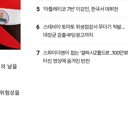
5
‘아틀레티코 7번’ 이강인, 한국서 데뷔전
6
스테비아 토마토 위생점검서 무더기 적발…
대장균 검출·부당광고까지
7
스파이더맨이 접는 ‘갤럭시Z폴드8’…100만뷰
터진 영상에 숨겨진 반전
연의 날을
의 위험성을