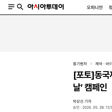
오피니언
오피니언
정치
사회
사설
정치일반
사회일반
칼럼·기고
청와대
사건·사고
기자의 눈
국회·정당
법원·검찰
피플
북한
교육·행정
중기벤처
제약ㆍ바
외교
노동·복지·환경
[포토]동국
국방
보건·의학
정부
날’ 캠페인
박상선 기자
SNS
승인 : 2026. 05. 28. 13:
뉴스스탠드
네이버블로그
아투TV(유튜브)
페이스북