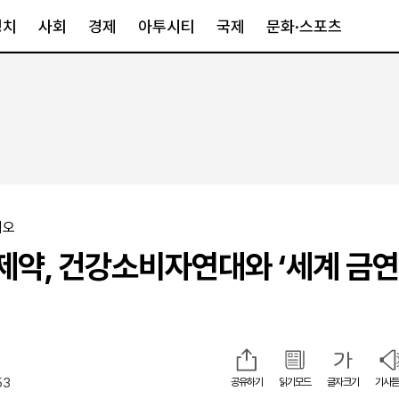
정치
사회
경제
아투시티
국제
문화·스포츠
경제
아투시티
국제
경제일반
종합
세계일반
정책
메트로
아시아·호주
금융·증권
경기·인천
북미
산업
세종·충청
중남미
이오
IT·과학
영남
유럽
제약, 건강소비자연대와 ‘세계 금
부동산
호남
중동·아프리
유통
강원
중기·벤처
제주
53
공유하기
읽기모드
글자크기
기사듣
인스타그램