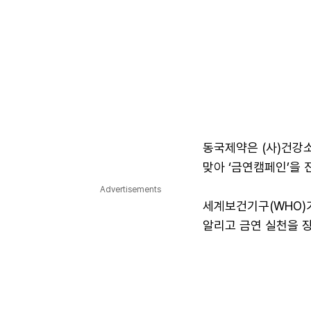
동국제약은 (사)건강
맞아 ‘금연캠페인’을 
Advertisements
세계보건기구(WHO)가
알리고 금연 실천을 