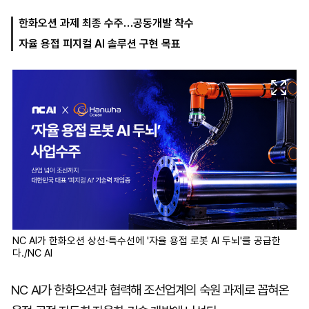
한화오션 과제 최종 수주…공동개발 착수
자율 용접 피지컬 AI 솔루션 구현 목표
마
운
대
켓
세
학
파
동
워
문
골
프
NC AI가 한화오션 상선·특수선에 '자율 용접 로봇 AI 두뇌'를 공급한
다./NC AI
NC AI가 한화오션과 협력해 조선업계의 숙원 과제로 꼽혀온