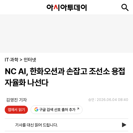
뉴
최
속
정
사
경
국
오
피
아
문
포
스
신
보
치
회
제
제
피
플
투
화
토
니
시
·
IT·과학
언
티
스
>
인터넷
포
NC AI, 한화오션과 손잡고 조선소 용접
츠
자율화 나선다
ENGLISH
中
Tiếng
文
Việt
김영진 기자
승인 : 2026.06.04 08:40
앱에서 읽기
구글 검색 선호 출처 추가
지
신
후
제
회
앱
면
문
원
보
사
설
기사를 대신 읽어 드립니다.
보
구
하
24
소
치
기
독
기
시
개