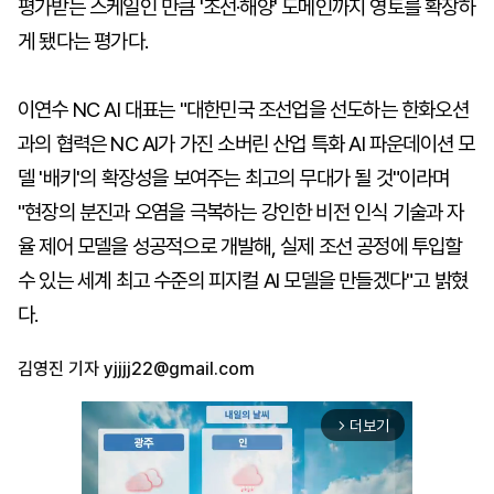
평가받는 스케일인 만큼 '조선·해양' 도메인까지 영토를 확장하
게 됐다는 평가다.
이연수 NC AI 대표는 "대한민국 조선업을 선도하는 한화오션
과의 협력은 NC AI가 가진 소버린 산업 특화 AI 파운데이션 모
델 '배키'의 확장성을 보여주는 최고의 무대가 될 것"이라며
"현장의 분진과 오염을 극복하는 강인한 비전 인식 기술과 자
율 제어 모델을 성공적으로 개발해, 실제 조선 공정에 투입할
수 있는 세계 최고 수준의 피지컬 AI 모델을 만들겠다"고 밝혔
다.
김영진 기자
yjjjj22@gmail.com
더보기
arrow_forward_ios