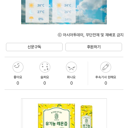
ⓒ 아시아투데이, 무단전재 및 재배포 금지
Unmute
신문구독
후원하기
좋아요
슬퍼요
화나요
후속기사 원해요
0
0
0
0