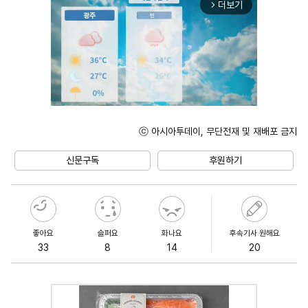
더보기
arrow_forward_ios
ⓒ 아시아투데이, 무단전재 및 재배포 금지
Mute
신문구독
후원하기
좋아요
슬퍼요
화나요
후속기사 원해요
33
8
14
20