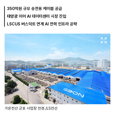
350억원 규모 송전용 케이블 공급
태양광 이어 AI 데이터센터 시장 진입
마
운
대
켓
세
학
LSCUS 버스덕트 연계 AI 전력 인프라 공략
파
동
워
문
골
프
가온전선 군포 사업장 전경./LS전선