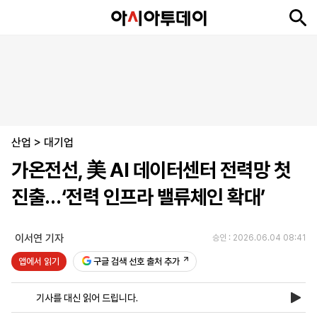
뉴
최
속
정
사
경
국
오
피
아
문
포
스
신
보
치
회
제
제
피
플
투
화
토
니
시
·
산업
언
티
스
>
대기업
포
가온전선, 美 AI 데이터센터 전력망 첫
츠
진출…‘전력 인프라 밸류체인 확대’
ENGLISH
中
Tiếng
文
Việt
이서연 기자
승인 : 2026.06.04 08:41
앱에서 읽기
구글 검색 선호 출처 추가
지
신
후
제
회
앱
면
문
원
보
사
설
기사를 대신 읽어 드립니다.
보
구
하
24
소
치
기
독
기
시
개