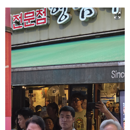
마
운
대
켓
세
학
파
동
워
문
골
프