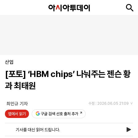
뉴
최
속
정
사
경
국
오
피
아
문
포
스
신
보
치
회
제
제
피
플
투
화
토
니
시
·
산업
언
티
스
포
[포토] ‘HBM chips’ 나눠주는 젠슨 황
츠
과 최태원
ENGLISH
中
Tiếng
文
Việt
최인규 기자
수정 : 2026.06.05 21:09
앱에서 읽기
구글 검색 선호 출처 추가
지
신
후
제
회
앱
면
문
원
보
사
설
기사를 대신 읽어 드립니다.
보
구
하
24
소
치
기
독
기
시
개