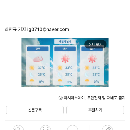
최인규 기자
ig0710@naver.com
더보기
arrow_forward_ios
ⓒ 아시아투데이, 무단전재 및 재배포 금지
Unmute
신문구독
후원하기